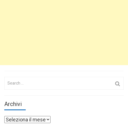
Search
for:
Archivi
Archivi