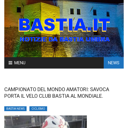
Skip
MENU
NEWS
to
content
CAMPIONATO DEL MONDO AMATORI: SAVOCA
PORTA IL VELO CLUB BASTIA AL MONDIALE.
BASTIA NEWS
CICLISMO