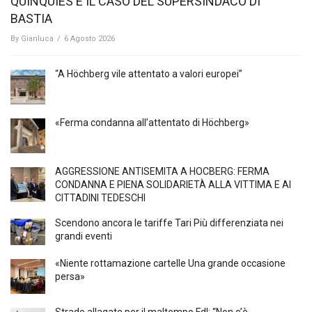
QUINQUIES E IL CASO DEL SUPERSINDACO DI
BASTIA
By
Gianluca
/
6 Agosto 2026
“A Höchberg vile attentato a valori europei”
«Ferma condanna all’attentato di Höchberg»
AGGRESSIONE ANTISEMITA A HÖCBERG: FERMA
CONDANNA E PIENA SOLIDARIETÀ ALLA VITTIMA E AI
CITTADINI TEDESCHI
Scendono ancora le tariffe Tari Più differenziata nei
grandi eventi
«Niente rottamazione cartelle Una grande occasione
persa»
Strade allagate per il maltempo FdI: “Non c’è