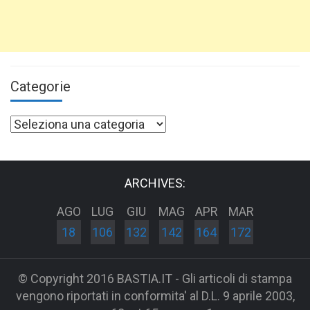
Categorie
Categorie
ARCHIVES:
AGO
LUG
GIU
MAG
APR
MAR
18
106
132
142
164
172
© Copyright 2016 BASTIA.IT - Gli articoli di stampa
vengono riportati in conformita' al D.L. 9 aprile 2003,