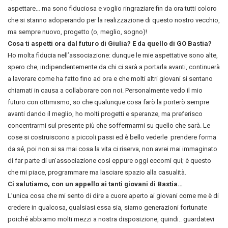
aspettare… ma sono fiduciosa e voglio ringraziare fin da ora tutti coloro
che si stanno adoperando per la realizzazione di questo nostro vecchio,
ma sempre nuovo, progetto (o, meglio, sogno)!
Cosa ti aspetti ora dal futuro di Giulia? E da quello di GO Bastia?
Ho molta fiducia nell’associazione: dunque le mie aspettative sono alte,
spero che, indipendentemente da chi ci sarà a portarla avanti, continuerà
a lavorare come ha fatto fino ad ora e che molti altri giovani si sentano
chiamati in causa a collaborare con noi. Personalmente vedo il mio
futuro con ottimismo, so che qualunque cosa farò la porterò sempre
avanti dando il meglio, ho molti progetti e speranze, ma preferisco
concentrarmi sul presente più che soffermarmi su quello che sarà. Le
cose si costruiscono a piccoli passi ed è bello vederle prendere forma
da sé, poi non si sa mai cosa la vita ci riserva, non avrei mai immaginato
di far parte di un’associazione così eppure oggi eccomi qui; è questo
che mi piace, programmare ma lasciare spazio alla casualità.
Ci salutiamo, con un appello ai tanti giovani di Bastia…
L’unica cosa che mi sento di dire a cuore aperto ai giovani come me è di
credere in qualcosa, qualsiasi essa sia, siamo generazioni fortunate
poiché abbiamo molti mezzi a nostra disposizione, quindi.. guardatevi