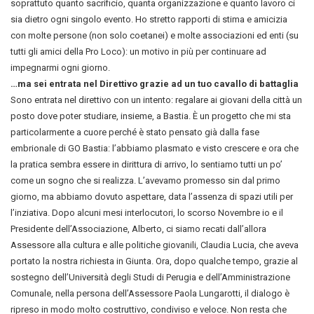
soprattuto quanto sacrificio, quanta organizzazione e quanto lavoro ci
sia dietro ogni singolo evento. Ho stretto rapporti di stima e amicizia
con molte persone (non solo coetanei) e molte associazioni ed enti (su
tutti gli amici della Pro Loco): un motivo in più per continuare ad
impegnarmi ogni giorno.
…ma sei entrata nel Direttivo grazie ad un tuo cavallo di battaglia
Sono entrata nel direttivo con un intento: regalare ai giovani della città un
posto dove poter studiare, insieme, a Bastia. È un progetto che mi sta
particolarmente a cuore perché è stato pensato già dalla fase
embrionale di GO Bastia: l’abbiamo plasmato e visto crescere e ora che
la pratica sembra essere in dirittura di arrivo, lo sentiamo tutti un po’
come un sogno che si realizza. L’avevamo promesso sin dal primo
giorno, ma abbiamo dovuto aspettare, data l’assenza di spazi utili per
l’inziativa. Dopo alcuni mesi interlocutori, lo scorso Novembre io e il
Presidente dell’Associazione, Alberto, ci siamo recati dall’allora
Assessore alla cultura e alle politiche giovanili, Claudia Lucia, che aveva
portato la nostra richiesta in Giunta. Ora, dopo qualche tempo, grazie al
sostegno dell’Università degli Studi di Perugia e dell’Amministrazione
Comunale, nella persona dell’Assessore Paola Lungarotti, il dialogo è
ripreso in modo molto costruttivo, condiviso e veloce. Non resta che