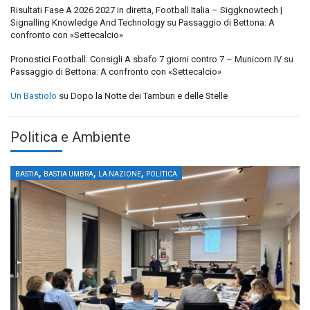
Risultati Fase A 2026 2027 in diretta, Football Italia – Siggknowtech |
Signalling Knowledge And Technology
su
Passaggio di Bettona: A
confronto con «Settecalcio»
Pronostici Football: Consigli A sbafo 7 giorni contro 7 – Municorn IV
su
Passaggio di Bettona: A confronto con «Settecalcio»
Un Bastiolo
su
Dopo la Notte dei Tamburi e delle Stelle
Politica e Ambiente
,
,
,
BASTIA
BASTIA UMBRA
LA NAZIONE
POLITICA