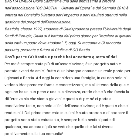
BASTIA UMBRA Giulia Cardinali è una delle primissime a credere
nell’associazione “GO BASTIA – Giovani all’Opera” e dal Gennaio 2018 è
entrata nel Consiglio Direttivo per l’impegno e per i risultati ottenuti nella
gestione dei progetti dell’Associazione.
Bastiola, classe 1997, studente di Giurisprudenza presso l’Università degli
Studi di Perugia, Giulia si è battuta dal primo giorno per “regalare ai giovani
della città un posto dove studiare”. E, oggi, SI racconta e CI racconta…
passato, presente e futuro di Giulia e di GO Bastia.
Cos’è per te GO Bastia e perché hai accettato questa sfida?
Per me è sempre stata più di un’associazione, è un progetto nato e
portato avanti da amici, frutto di un bisogno comune: un reale posto per
i giovani a Bastia. Ad oggi la considero una famiglia, in cui non solo si
vedono idee prendere forma e concretizzarsi, ma all’interno della quale
ognuno ha un suo peso e una sua rilevanza; credo che ciò che faccia la
differenza sia che siamo giovani e questo di per sé ci porta a
condividere tanto, non solo ai fini dell’associazione, ed è questo che ci
rende uniti. Dal primo momento in cui mi è stato proposto di sposare il
progetto sono stata entusiasta, è sempre bello sentirsi parte di
qualcosa, ma ancora di più se vedi che quello che fai si riversa
positivamente sulla tua comunità!