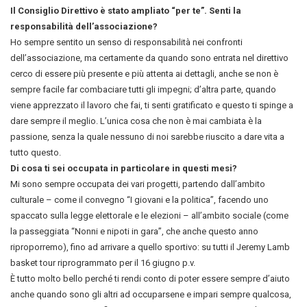
Il Consiglio Direttivo è stato ampliato “per te”. Senti la
responsabilità dell’associazione?
Ho sempre sentito un senso di responsabilità nei confronti
dell’associazione, ma certamente da quando sono entrata nel direttivo
cerco di essere più presente e più attenta ai dettagli, anche se non è
sempre facile far combaciare tutti gli impegni; d’altra parte, quando
viene apprezzato il lavoro che fai, ti senti gratificato e questo ti spinge a
dare sempre il meglio. L’unica cosa che non è mai cambiata è la
passione, senza la quale nessuno di noi sarebbe riuscito a dare vita a
tutto questo.
Di cosa ti sei occupata in particolare in questi mesi?
Mi sono sempre occupata dei vari progetti, partendo dall’ambito
culturale – come il convegno “I giovani e la politica”, facendo uno
spaccato sulla legge elettorale e le elezioni – all’ambito sociale (come
la passeggiata “Nonni e nipoti in gara”, che anche questo anno
riproporremo), fino ad arrivare a quello sportivo: su tutti il Jeremy Lamb
basket tour riprogrammato per il 16 giugno p.v.
È tutto molto bello perché ti rendi conto di poter essere sempre d’aiuto
anche quando sono gli altri ad occuparsene e impari sempre qualcosa,