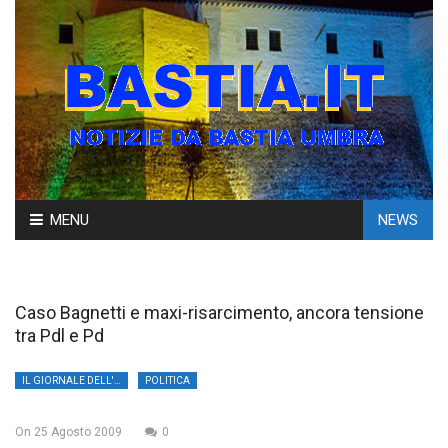
Skip
MENU
NEWS
to
content
Caso Bagnetti e maxi-risarcimento, ancora tensione
tra Pdl e Pd
IL GIORNALE DELL'UMBRIA
POLITICA
On
25 Agosto 2009
0