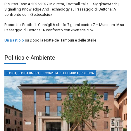
Risultati Fase A 2026 2027 in diretta, Football Italia – Siggknowtech |
Signalling Knowledge And Technology
su
Passaggio di Bettona: A
confronto con «Settecalcio»
Pronostici Football: Consigli A sbafo 7 giorni contro 7 – Municorn IV
su
Passaggio di Bettona: A confronto con «Settecalcio»
Un Bastiolo
su
Dopo la Notte dei Tamburi e delle Stelle
Politica e Ambiente
,
,
,
BASTIA
BASTIA UMBRA
IL CORRIERE DELL'UMBRIA
POLITICA