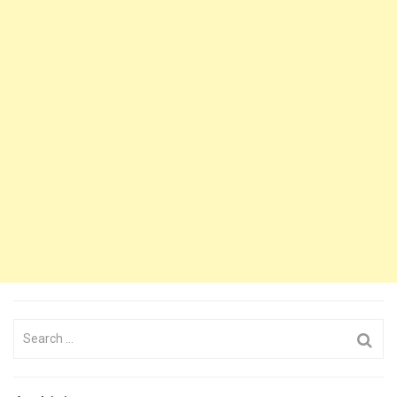
Search
for: