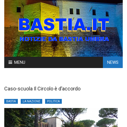
Skip
MENU
NEWS
to
content
Caso-scuola Il Circolo è d’accordo
BASTIA
LA NAZIONE
POLITICA