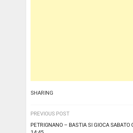
SHARING
Post
PREVIOUS POST
navigation
PETRIGNANO – BASTIA SI GIOCA SABATO 
14:45