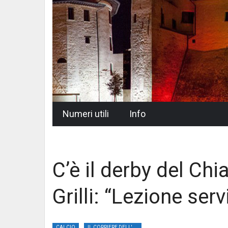
Skip
Numeri utili
Info
to
content
C’è il derby del Ch
Grilli: “Lezione serv
CALCIO
IL CORRIERE DELL'UMBRIA