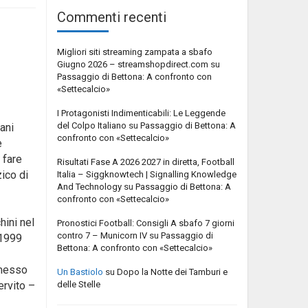
Commenti recenti
Migliori siti streaming zampata a sbafo
Giugno 2026 – streamshopdirect.com
su
Passaggio di Bettona: A confronto con
«Settecalcio»
I Protagonisti Indimenticabili: Le Leggende
del Colpo Italiano
su
Passaggio di Bettona: A
ani
confronto con «Settecalcio»
e
 fare
Risultati Fase A 2026 2027 in diretta, Football
ico di
Italia – Siggknowtech | Signalling Knowledge
And Technology
su
Passaggio di Bettona: A
confronto con «Settecalcio»
ini nel
Pronostici Football: Consigli A sbafo 7 giorni
contro 7 – Municorn IV
su
Passaggio di
 1999
Bettona: A confronto con «Settecalcio»
omesso
Un Bastiolo
su
Dopo la Notte dei Tamburi e
delle Stelle
ervito –