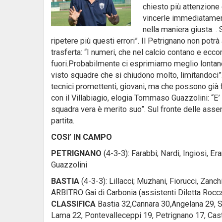
chiesto più attenzione 
vincerle immediatament
nella maniera giusta. . 
ripetere più questi errori”. Il Petrignano non pot
trasferta: “I numeri, che nel calcio contano e ec
fuori.Probabilmente ci esprimiamo meglio lontan
visto squadre che si chiudono molto, limitandoci”
tecnici promettenti, giovani, ma che possono già fr
con il Villabiagio, elogia Tommaso Guazzolini: “E’
squadra vera è merito suo”. Sul fronte delle asse
partita.
COSI’ IN CAMPO
PETRIGNANO
(4-3-3): Farabbi; Nardi, Ingiosi, Era
Guazzolini
BASTIA
(4-3-3): Lillacci; Muzhani, Fiorucci, Zanchi
ARBITRO Gai di Carbonia (assistenti Diletta Rocca
CLASSIFICA
Bastia 32,Cannara 30,Angelana 29, S
Lama 22, Pontevalleceppi 19, Petrignano 17, Cast