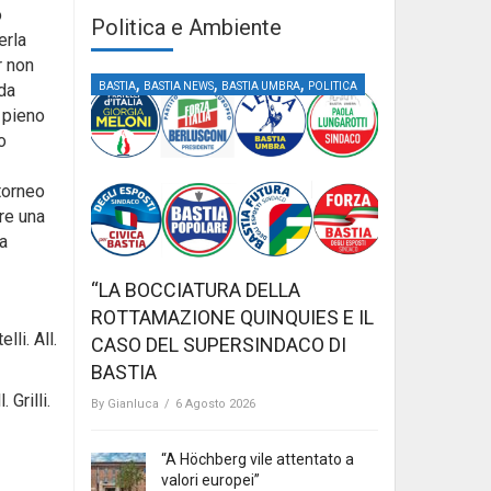
o
Politica e Ambiente
erla
r non
,
,
,
BASTIA
BASTIA NEWS
BASTIA UMBRA
POLITICA
 da
 pieno
o
 torneo
re una
la
“LA BOCCIATURA DELLA
ROTTAMAZIONE QUINQUIES E IL
lli. All.
CASO DEL SUPERSINDACO DI
BASTIA
 Grilli.
By
Gianluca
/
6 Agosto 2026
“A Höchberg vile attentato a
valori europei”