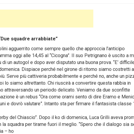
 “Due squadre arrabbiate”
i agguerrito come sempre quello che approccia l’anticipo
amma oggi alle 14,45 al “Cicogna”. Il suo Petrignano è uscito a m
rtù di un autogol e dopo aver disputato una buona prova. “E’ difficil
omenica. Dispiace perché nel girone di ritorno siamo costretti a
più. Serve più cattiveria probabilmente e perché no, anche un pizz
noi lo siamo altrettanto. Chi riuscirà a convertire questa rabbia in
mo attraversando un periodo delicato. Veniamo da due sconfitte
mazione è un rebus “Ora come orami sento di dire Eramo e Menich
uni e dovrò valutare”. Intanto sta per firmare il fantasista classe
erby del Chiascio”. Dopo il ko di domenica, Luca Grilli aveva pr
 la squadra per tirarne fuori il meglio. “Spero che il dialogo sia s
ia – ho