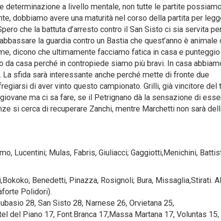
e determinazione a livello mentale, non tutte le partite possiam
e, dobbiamo avere una maturità nel corso della partita per legg
Spero che la battuta d’arresto contro il San Sisto ci sia servita pe
rà abbassare la guardia contro un Bastia che quest’anno è animale
come, dicono che ultimamente facciamo fatica in casa e punteggio
o da casa perché in contropiede siamo più bravi. In casa abbiam
. La sfida sarà interessante anche perché mette di fronte due
egiarsi di aver vinto questo campionato. Grilli, già vincitore del
 giovane ma ci sa fare, se il Petrignano dà la sensazione di esse
nze si cerca di recuperare Zanchi, mentre Marchetti non sarà del
mo, Lucentini; Mulas, Fabris, Giuliacci; Gaggiotti,Menichini, Battiste
,Bokoko; Benedetti, Pinazza, Rosignoli; Bura, Missaglia,Stirati. All.
forte Polidori).
ubasio 28, San Sisto 28, Narnese 26, Orvietana 25,
el del Piano 17, Font.Branca 17,Massa Martana 17, Voluntas 15,