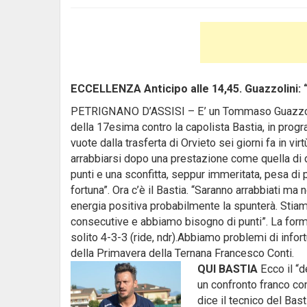
ECCELLENZA Anticipo alle 14,45. Guazzolini:
PETRIGNANO D’ASSISI – E’ un Tommaso Guazzolin
della 17esima contro la capolista Bastia, in progr
vuote dalla trasferta di Orvieto sei giorni fa in vi
arrabbiarsi dopo una prestazione come quella di d
punti e una sconfitta, seppur immeritata, pesa di 
fortuna”. Ora c’è il Bastia. “Saranno arrabbiati ma 
energia positiva probabilmente la spunterà. Stia
consecutive e abbiamo bisogno di punti”. La for
solito 4-3-3 (ride, ndr).Abbiamo problemi di infort
della Primavera della Ternana Francesco Conti.
QUI BASTIA
Ecco il “d
un confronto franco con
dice il tecnico del Bast