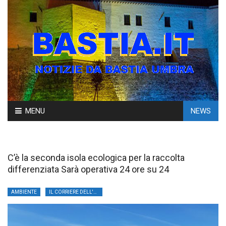
Skip
MENU
NEWS
to
content
C’è la seconda isola ecologica per la raccolta
differenziata Sarà operativa 24 ore su 24
AMBIENTE
IL CORRIERE DELL'UMBRIA