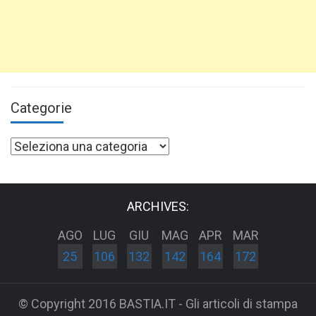
Categorie
Categorie
ARCHIVES:
AGO
LUG
GIU
MAG
APR
MAR
25
106
132
142
164
172
© Copyright 2016 BASTIA.IT - Gli articoli di stampa