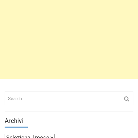
Search
for:
Archivi
Archivi