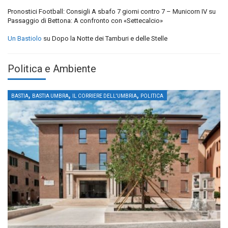
Pronostici Football: Consigli A sbafo 7 giorni contro 7 – Municorn IV
su
Passaggio di Bettona: A confronto con «Settecalcio»
Un Bastiolo
su
Dopo la Notte dei Tamburi e delle Stelle
Politica e Ambiente
,
,
,
BASTIA
BASTIA UMBRA
IL CORRIERE DELL'UMBRIA
POLITICA