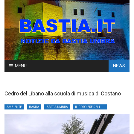
Skip
MENU
NEWS
to
content
Cedro del Libano alla scuola di musica di Costano
AMBIENTE
BASTIA
BASTIA UMBRA
IL CORRIERE DELL'UMBRIA