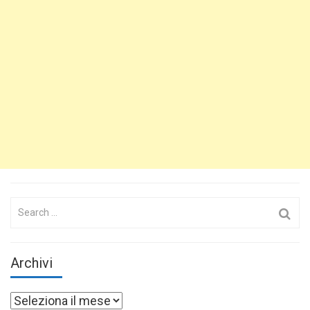
Search
for:
Archivi
Archivi