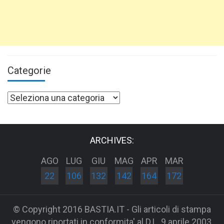
Categorie
Categorie
ARCHIVES:
AGO
LUG
GIU
MAG
APR
MAR
22
106
132
142
164
172
© Copyright 2016 BASTIA.IT - Gli articoli di stampa
vengono riportati in conformita' al D.L. 9 aprile 2003,