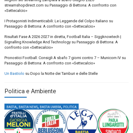
streamshopdirect.com
su
Passaggio di Bettona: A confronto con
«Settecalcio»
I Protagonisti Indimenticabili: Le Leggende del Colpo Italiano
su
Passaggio di Bettona: A confronto con «Settecalcio»
Risultati Fase A 2026 2027 in diretta, Football Italia – Siggknowtech |
Signalling Knowledge And Technology
su
Passaggio di Bettona: A
confronto con «Settecalcio»
Pronostici Football: Consigli A sbafo 7 giorni contro 7 – Municorn IV
su
Passaggio di Bettona: A confronto con «Settecalcio»
Un Bastiolo
su
Dopo la Notte dei Tamburi e delle Stelle
Politica e Ambiente
,
,
,
BASTIA
BASTIA NEWS
BASTIA UMBRA
POLITICA