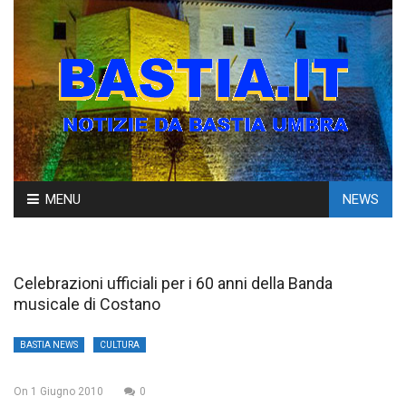
Skip
MENU
NEWS
to
content
Celebrazioni ufficiali per i 60 anni della Banda
musicale di Costano
BASTIA NEWS
CULTURA
On
1 Giugno 2010
0