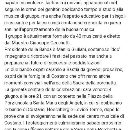
saputo coinvolgere tantissimi giovani, appassionati nel
seguire le orme dei genitori dedicando tempo e studio alla
musica di gruppo, ma anche l’aspetto educativo per i singoli
musicanti e per la comunità costanese cresciuta in questi
anni nell’apprezzamento della buona musica.
Il gruppo è attualmente formato da 40 musicanti e diretto
dal Maestro Giuseppe Cecchetti.
Presidente della Banda è Manlio Giuliani, costanese ‘doc’
impegnato a ricordare i fasti del passato, ma anche a
preparare un futuro di successi e soddisfazioni.
Le due bande ospiti saranno a Bastia da giovedì prossimo,
ospiti delle famiglie di Costano che offriranno anche
momenti conviviali nell’area della Sagra della porchetta.
La giornata centrale delle celebrazioni sarà venerdì 4
giugno, alle ore 21, con un concerto nella Piazza della
Porziuncola a Santa Maria degli Angeli, in cui si esibiranno
le bande di Costano, Hoechberg e Levico Terme, dopo le
prove che si svolgeranno nella sede del centro musicale di
Costano. I festeggiamenti culmineranno sabato prossimo
con la cena ufficiale nell’area della Sagra della Porchetta a