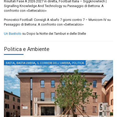
Risultati Fase A 2026 2027 in diretta, Football Italia – Siggknowtech |
Signalling Knowledge And Technology
su
Passaggio di Bettona: A
confronto con «Settecalcio»
Pronostici Football: Consigli A sbafo 7 giorni contro 7 – Municorn IV
su
Passaggio di Bettona: A confronto con «Settecalcio»
Un Bastiolo
su
Dopo la Notte dei Tamburi e delle Stelle
Politica e Ambiente
,
,
,
BASTIA
BASTIA UMBRA
IL CORRIERE DELL'UMBRIA
POLITICA