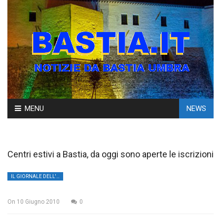
Skip
MENU
NEWS
to
content
Centri estivi a Bastia, da oggi sono aperte le iscrizioni
IL GIORNALE DELL'UMBRIA
On
10 Giugno 2010
0