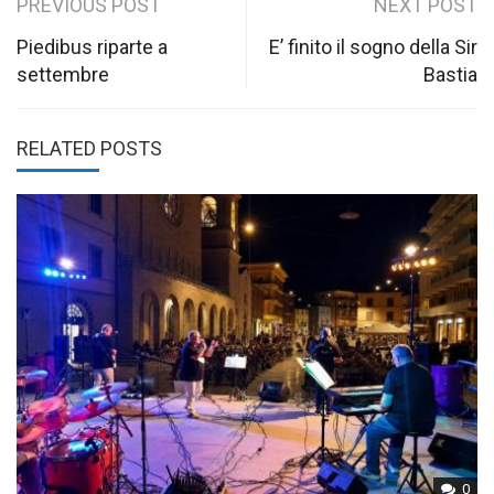
Post
PREVIOUS POST
NEXT POST
navigation
Piedibus riparte a
E’ finito il sogno della Sir
settembre
Bastia
RELATED POSTS
0