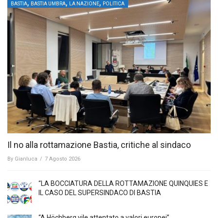
,
,
,
BASTIA
BASTIA UMBRA
LA NAZIONE
POLITICA
Il no alla rottamazione Bastia, critiche al sindaco
By
Gianluca
/
7 Agosto 2026
“LA BOCCIATURA DELLA ROTTAMAZIONE QUINQUIES E
IL CASO DEL SUPERSINDACO DI BASTIA
“A Höchberg vile attentato a valori europei”