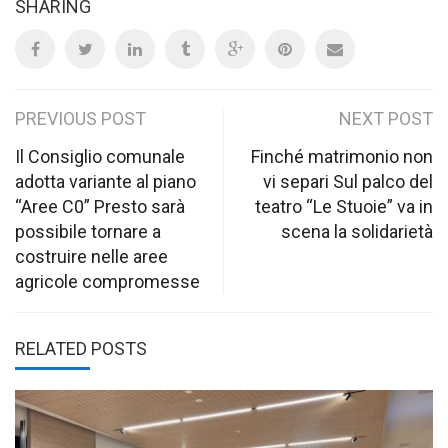
SHARING
Post
PREVIOUS POST
NEXT POST
navigation
Il Consiglio comunale
Finché matrimonio non
adotta variante al piano
vi separi Sul palco del
“Aree C0” Presto sarà
teatro “Le Stuoie” va in
possibile tornare a
scena la solidarietà
costruire nelle aree
agricole compromesse
RELATED POSTS