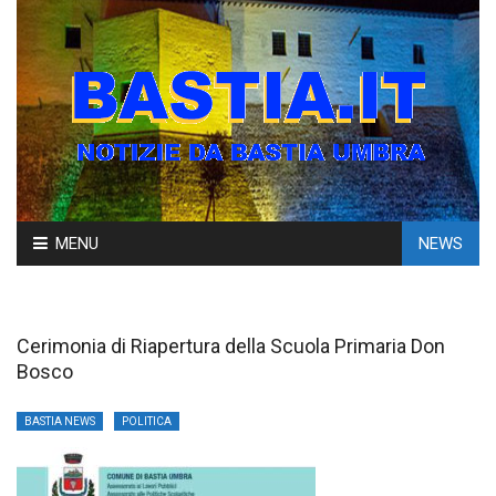
Skip
MENU
NEWS
to
content
Cerimonia di Riapertura della Scuola Primaria Don
Bosco
BASTIA NEWS
POLITICA