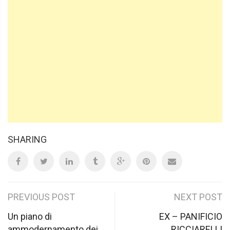
SHARING
Post
PREVIOUS POST
NEXT POST
navigation
Un piano di
EX – PANIFICIO
ammodernamento dei
RICCIARELLI