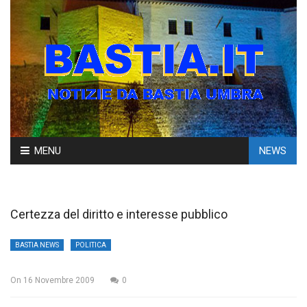
Skip
MENU
NEWS
to
content
Certezza del diritto e interesse pubblico
BASTIA NEWS
POLITICA
On
16 Novembre 2009
0