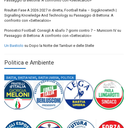
Passaggio di Bettona: A confronto con «Settecalcio»
Risultati Fase A 2026 2027 in diretta, Football Italia – Siggknowtech |
Signalling Knowledge And Technology
su
Passaggio di Bettona: A
confronto con «Settecalcio»
Pronostici Football: Consigli A sbafo 7 giorni contro 7 – Municorn IV
su
Passaggio di Bettona: A confronto con «Settecalcio»
Un Bastiolo
su
Dopo la Notte dei Tamburi e delle Stelle
Politica e Ambiente
,
,
,
BASTIA
BASTIA NEWS
BASTIA UMBRA
POLITICA