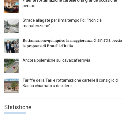
«Niente rottamazione cartelle Una grande occasione
persa»
Strade allagate per il maltempo FdI: “Non c’è
manutenzione”
𝐑𝐨𝐭𝐭𝐚𝐦𝐚𝐳𝐢𝐨𝐧𝐞-𝐪𝐮i𝐧𝐪𝐮𝐢𝐞𝐬: 𝐥𝐚 𝐦𝐚𝐠𝐠𝐢𝐨𝐫𝐚𝐧𝐳𝐚 di sinistra 𝐛𝐨𝐜𝐜𝐢𝐚
𝐥𝐚 𝐩𝐫𝐨𝐩𝐨𝐬𝐭𝐚 𝐝𝐢 𝐅𝐫𝐚𝐭𝐞𝐥𝐥𝐢 𝐝’𝐈𝐭𝐚𝐥𝐢𝐚
Ancora polemiche sul cavalcaferrovia
Tariffe della Tari e rottamazione cartelle Il consiglio di
Bastia chiamato a decidere
Statistiche: