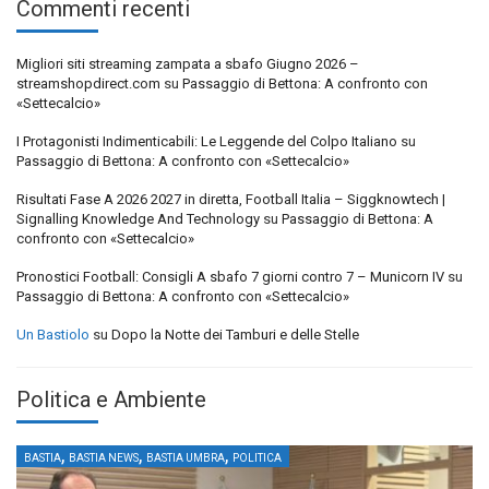
Commenti recenti
Migliori siti streaming zampata a sbafo Giugno 2026 –
streamshopdirect.com
su
Passaggio di Bettona: A confronto con
«Settecalcio»
I Protagonisti Indimenticabili: Le Leggende del Colpo Italiano
su
Passaggio di Bettona: A confronto con «Settecalcio»
Risultati Fase A 2026 2027 in diretta, Football Italia – Siggknowtech |
Signalling Knowledge And Technology
su
Passaggio di Bettona: A
confronto con «Settecalcio»
Pronostici Football: Consigli A sbafo 7 giorni contro 7 – Municorn IV
su
Passaggio di Bettona: A confronto con «Settecalcio»
Un Bastiolo
su
Dopo la Notte dei Tamburi e delle Stelle
Politica e Ambiente
,
,
,
BASTIA
BASTIA NEWS
BASTIA UMBRA
POLITICA