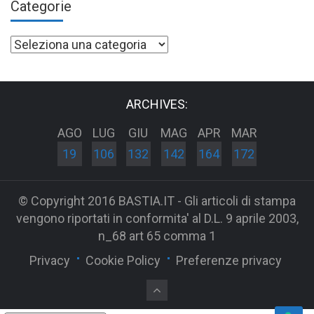
Categorie
Categorie
ARCHIVES:
AGO
LUG
GIU
MAG
APR
MAR
19
106
132
142
164
172
© Copyright 2016 BASTIA.IT - Gli articoli di stampa
vengono riportati in conformita' al D.L. 9 aprile 2003,
n_68 art 65 comma 1
Privacy
Cookie Policy
Preferenze privacy