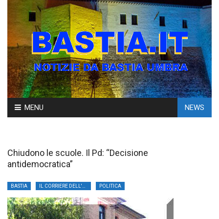
Skip
MENU
NEWS
to
content
Chiudono le scuole. Il Pd: “Decisione
antidemocratica”
BASTIA
IL CORRIERE DELL'UMBRIA
POLITICA