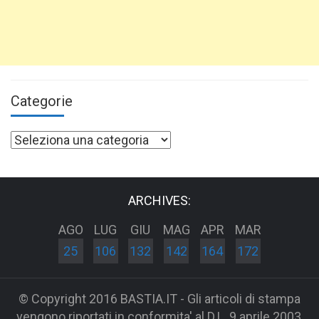
Categorie
Categorie
ARCHIVES:
AGO
LUG
GIU
MAG
APR
MAR
25
106
132
142
164
172
© Copyright 2016 BASTIA.IT - Gli articoli di stampa
vengono riportati in conformita' al D.L. 9 aprile 2003,