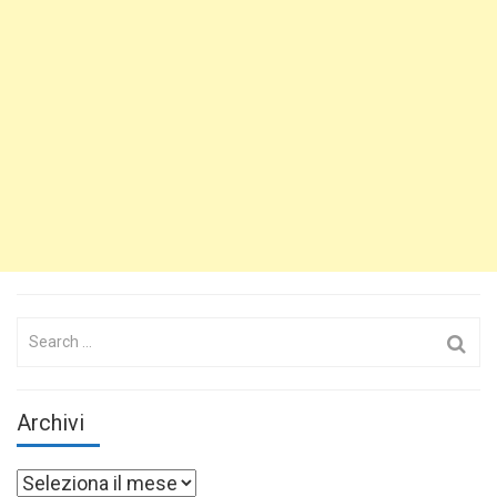
Search
for:
Archivi
Archivi