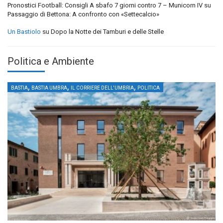
Pronostici Football: Consigli A sbafo 7 giorni contro 7 – Municorn IV
su
Passaggio di Bettona: A confronto con «Settecalcio»
Un Bastiolo
su
Dopo la Notte dei Tamburi e delle Stelle
Politica e Ambiente
,
,
,
BASTIA
BASTIA UMBRA
IL CORRIERE DELL'UMBRIA
POLITICA