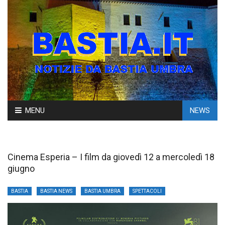
Skip
MENU
NEWS
to
content
Cinema Esperia – I film da giovedì 12 a mercoledì 18
giugno
BASTIA
BASTIA NEWS
BASTIA UMBRA
SPETTACOLI