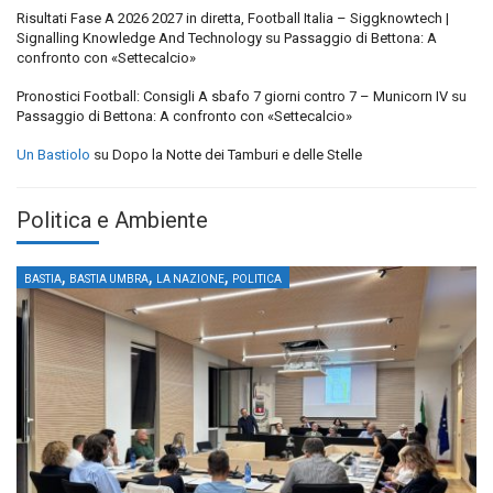
Risultati Fase A 2026 2027 in diretta, Football Italia – Siggknowtech |
Signalling Knowledge And Technology
su
Passaggio di Bettona: A
confronto con «Settecalcio»
Pronostici Football: Consigli A sbafo 7 giorni contro 7 – Municorn IV
su
Passaggio di Bettona: A confronto con «Settecalcio»
Un Bastiolo
su
Dopo la Notte dei Tamburi e delle Stelle
Politica e Ambiente
,
,
,
BASTIA
BASTIA UMBRA
LA NAZIONE
POLITICA