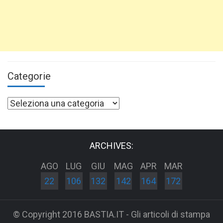
Categorie
Categorie
ARCHIVES:
AGO
LUG
GIU
MAG
APR
MAR
22
106
132
142
164
172
© Copyright 2016 BASTIA.IT - Gli articoli di stampa