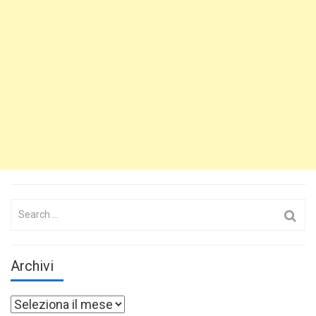
Search
for:
Archivi
Archivi