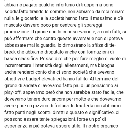
abbiamo pagato qualche infortunio di troppo ma sono
soddisfatto tirando le somme, non abbiamo da recriminare
nulla, le giocatrici e la società hanno fatto il massimo e c’è
mancato davvero poco per centrare gli spareggi
promozione. Il girone non lo conoscevamo e, a conti fatti, si
può affermare che contro queste avversarie non si poteva
abbassare mai la guardia, lo dimostrano la sfilza di tie-
break che abbiamo disputato anche con formazioni di
bassa classifica. Posso dire che per fare meglio ci vuole di
incrementare l’intensità degli allenamenti, ma bisogna
anche renderci conto che ci sono società che avevano
obiettivi e budget elevati ed hanno fallito. Al termine del
girone di andata ci avevamo fatto più di un pensierino ai
play-off, sapevamo però che non sarebbe stato facile, che
dovevamo tenere duro ancora per molto e che dovevamo
avere pure un pizzico di fortuna. In trasferta non abbiamo
fatto punti negli scontri diretti e questo è significativo, ci
possono essere tante spiegazioni, forse un po’ di
esperienza in più poteva essere utile. Il nostro organico