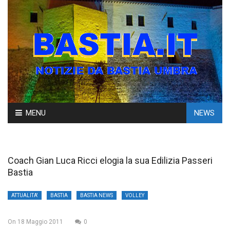
Skip
MENU
NEWS
to
content
Coach Gian Luca Ricci elogia la sua Edilizia Passeri
Bastia
ATTUALITA'
BASTIA
BASTIA NEWS
VOLLEY
On
18 Maggio 2011
0