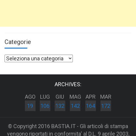
Categorie
Categorie
ARCHIVES:
AGO
LUG
GIU
MAG
APR
MAR
19
106
132
142
164
172
© Copyright 2016 BASTIA.IT - Gli articoli di stampa
vengono riportati in conformita' al D.L. 9 aprile 2003,