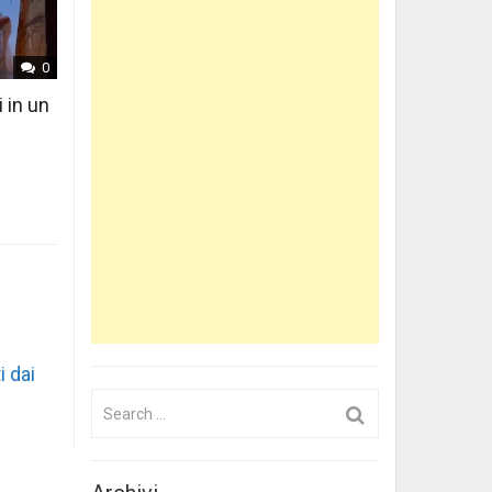
0
i in un
i dai
Search
for: