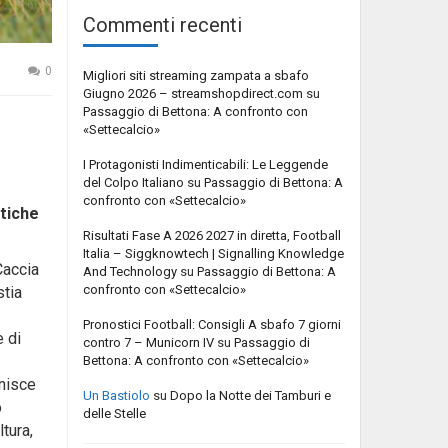
Commenti recenti
0
Migliori siti streaming zampata a sbafo
Giugno 2026 – streamshopdirect.com
su
Passaggio di Bettona: A confronto con
«Settecalcio»
I Protagonisti Indimenticabili: Le Leggende
del Colpo Italiano
su
Passaggio di Bettona: A
confronto con «Settecalcio»
atiche
Risultati Fase A 2026 2027 in diretta, Football
Italia – Siggknowtech | Signalling Knowledge
Caccia
And Technology
su
Passaggio di Bettona: A
confronto con «Settecalcio»
stia
Pronostici Football: Consigli A sbafo 7 giorni
e di
contro 7 – Municorn IV
su
Passaggio di
Bettona: A confronto con «Settecalcio»
unisce
Un Bastiolo
su
Dopo la Notte dei Tamburi e
o
delle Stelle
tura,