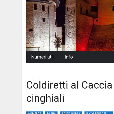
Skip
Numeri utili
Info
to
content
Coldiretti al Caccia 
cinghiali
AMBIENTE
BASTIA
BASTIA UMBRA
IL CORRIERE DELL'UMBRIA