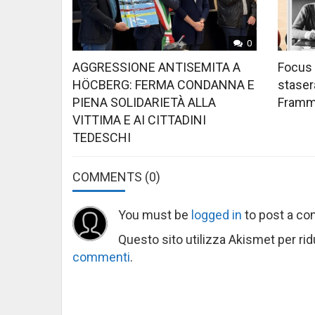
0
AGGRESSIONE ANTISEMITA A
Focus 
HÖCBERG: FERMA CONDANNA E
stasera
PIENA SOLIDARIETÀ ALLA
Framme
VITTIMA E AI CITTADINI
TEDESCHI
COMMENTS
(0)
You must be
logged in
to post a c
Questo sito utilizza Akismet per ri
commenti
.