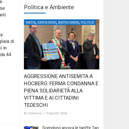
re
Politica e Ambiente
rse
nti
,
,
,
BASTIA
BASTIA NEWS
BASTIA UMBRA
POLITICA
ra
iaia di
i in
 da 44
o
AGGRESSIONE ANTISEMITA A
HÖCBERG: FERMA CONDANNA E
PIENA SOLIDARIETÀ ALLA
VITTIMA E AI CITTADINI
TEDESCHI
By
Gianluca
/
5 Agosto 2026
Scendono ancora le tariffe Tari