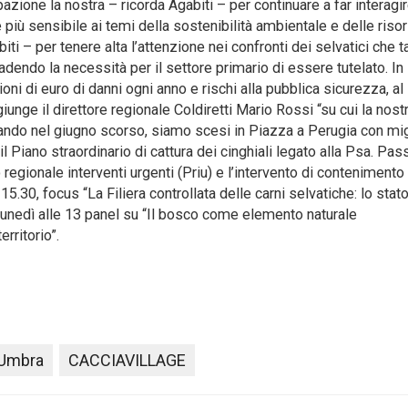
pazione la nostra – ricorda Agabiti – per continuare a far interagi
pre più sensibile ai temi della sostenibilità ambientale e delle riso
i – per tenere alta l’attenzione nei confronti dei selvatici che ta
adendo la necessità per il settore primario di essere tutelato. In
ioni di euro di danni ogni anno e rischi alla pubblica sicurezza, al
giunge il direttore regionale Coldiretti Mario Rossi “su cui la nost
ando nel giugno scorso, siamo scesi in Piazza a Perugia con migl
re il Piano straordinario di cattura dei cinghiali legato alla Psa. Pass
regionale interventi urgenti (Priu) e l’intervento di contenimento
15.30, focus “La Filiera controllata delle carni selvatiche: lo stat
a” Lunedì alle 13 panel su “Il bosco come elemento naturale
rritorio”.
 Umbra
CACCIAVILLAGE