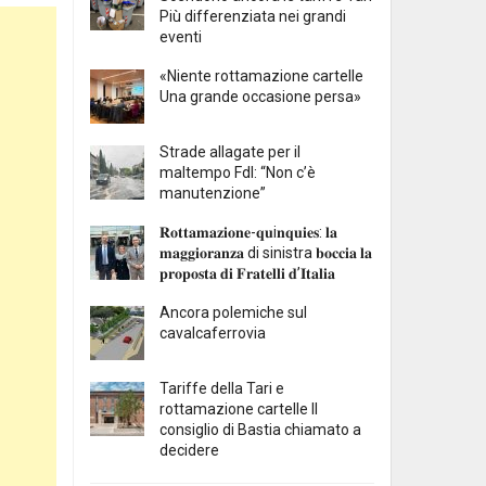
Più differenziata nei grandi
eventi
«Niente rottamazione cartelle
Una grande occasione persa»
Strade allagate per il
maltempo FdI: “Non c’è
manutenzione”
𝐑𝐨𝐭𝐭𝐚𝐦𝐚𝐳𝐢𝐨𝐧𝐞-𝐪𝐮i𝐧𝐪𝐮𝐢𝐞𝐬: 𝐥𝐚
𝐦𝐚𝐠𝐠𝐢𝐨𝐫𝐚𝐧𝐳𝐚 di sinistra 𝐛𝐨𝐜𝐜𝐢𝐚 𝐥𝐚
𝐩𝐫𝐨𝐩𝐨𝐬𝐭𝐚 𝐝𝐢 𝐅𝐫𝐚𝐭𝐞𝐥𝐥𝐢 𝐝’𝐈𝐭𝐚𝐥𝐢𝐚
Ancora polemiche sul
cavalcaferrovia
Tariffe della Tari e
rottamazione cartelle Il
consiglio di Bastia chiamato a
decidere