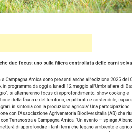
 due focus: uno sulla filiera controllata delle carni selv
a e Campagna Amica sono presenti anche all’edizione 2025 del 
ro, in programma da oggi a lunedì 12 maggio all’Umbriafiere di Ba
ggio”, si alterneranno focus di approfondimento, show cooking e
ne della fauna e del territorio, equilibrato e sostenibile, capac
agrari, in sintonia con la produzione agricola”.Una partecipazione
ione con l’Associazione Agrivenatoria Biodiversitalia (AB) che ri
, con Terranostra e Campagna Amica. “Un evento – spiega Alban
etterà di approfondire i tanti temi che legano ambiente e agricol