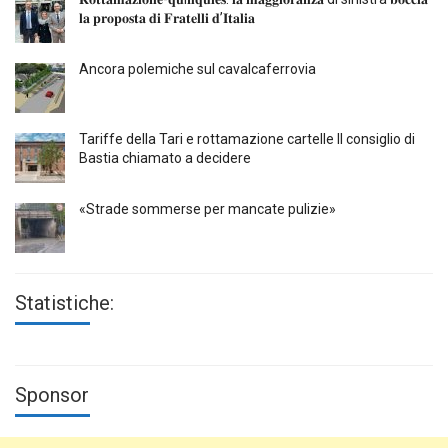
𝐥𝐚 𝐩𝐫𝐨𝐩𝐨𝐬𝐭𝐚 𝐝𝐢 𝐅𝐫𝐚𝐭𝐞𝐥𝐥𝐢 𝐝’𝐈𝐭𝐚𝐥𝐢𝐚
Ancora polemiche sul cavalcaferrovia
Tariffe della Tari e rottamazione cartelle Il consiglio di
Bastia chiamato a decidere
«Strade sommerse per mancate pulizie»
Statistiche:
Sponsor