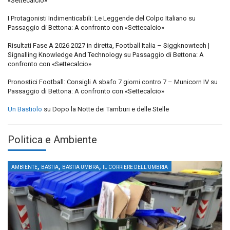
«Settecalcio»
I Protagonisti Indimenticabili: Le Leggende del Colpo Italiano
su
Passaggio di Bettona: A confronto con «Settecalcio»
Risultati Fase A 2026 2027 in diretta, Football Italia – Siggknowtech |
Signalling Knowledge And Technology
su
Passaggio di Bettona: A
confronto con «Settecalcio»
Pronostici Football: Consigli A sbafo 7 giorni contro 7 – Municorn IV
su
Passaggio di Bettona: A confronto con «Settecalcio»
Un Bastiolo
su
Dopo la Notte dei Tamburi e delle Stelle
Politica e Ambiente
,
,
,
AMBIENTE
BASTIA
BASTIA UMBRA
IL CORRIERE DELL'UMBRIA