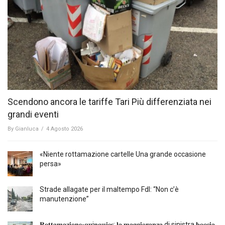
Scendono ancora le tariffe Tari Più differenziata nei
grandi eventi
By
Gianluca
/
4 Agosto 2026
«Niente rottamazione cartelle Una grande occasione
persa»
Strade allagate per il maltempo FdI: “Non c’è
manutenzione”
𝐑𝐨𝐭𝐭𝐚𝐦𝐚𝐳𝐢𝐨𝐧𝐞-𝐪𝐮i𝐧𝐪𝐮𝐢𝐞𝐬: 𝐥𝐚 𝐦𝐚𝐠𝐠𝐢𝐨𝐫𝐚𝐧𝐳𝐚 di sinistra 𝐛𝐨𝐜𝐜𝐢𝐚