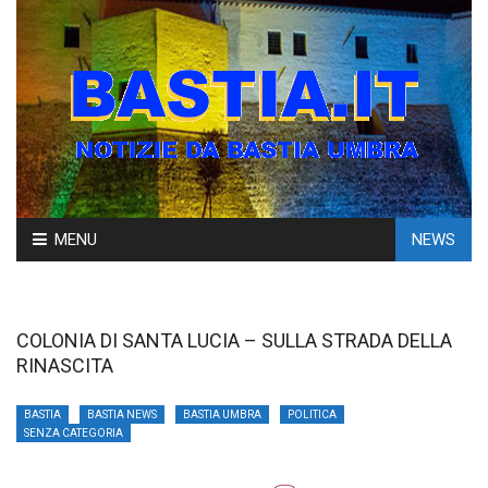
Skip
MENU
NEWS
to
content
COLONIA DI SANTA LUCIA – SULLA STRADA DELLA
RINASCITA
BASTIA
BASTIA NEWS
BASTIA UMBRA
POLITICA
SENZA CATEGORIA