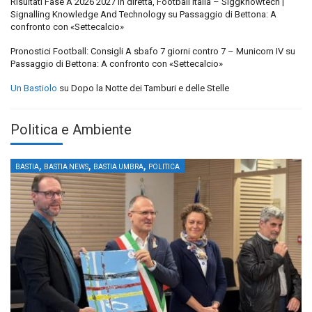
Risultati Fase A 2026 2027 in diretta, Football Italia – Siggknowtech |
Signalling Knowledge And Technology
su
Passaggio di Bettona: A
confronto con «Settecalcio»
Pronostici Football: Consigli A sbafo 7 giorni contro 7 – Municorn IV
su
Passaggio di Bettona: A confronto con «Settecalcio»
Un Bastiolo
su
Dopo la Notte dei Tamburi e delle Stelle
Politica e Ambiente
,
,
,
BASTIA
BASTIA NEWS
BASTIA UMBRA
POLITICA