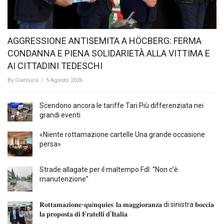
AGGRESSIONE ANTISEMITA A HÖCBERG: FERMA
CONDANNA E PIENA SOLIDARIETÀ ALLA VITTIMA E
AI CITTADINI TEDESCHI
By
Gianluca
/
5 Agosto 2026
Scendono ancora le tariffe Tari Più differenziata nei
grandi eventi
«Niente rottamazione cartelle Una grande occasione
persa»
Strade allagate per il maltempo FdI: “Non c’è
manutenzione”
𝐑𝐨𝐭𝐭𝐚𝐦𝐚𝐳𝐢𝐨𝐧𝐞-𝐪𝐮i𝐧𝐪𝐮𝐢𝐞𝐬: 𝐥𝐚 𝐦𝐚𝐠𝐠𝐢𝐨𝐫𝐚𝐧𝐳𝐚 di sinistra 𝐛𝐨𝐜𝐜𝐢𝐚
𝐥𝐚 𝐩𝐫𝐨𝐩𝐨𝐬𝐭𝐚 𝐝𝐢 𝐅𝐫𝐚𝐭𝐞𝐥𝐥𝐢 𝐝’𝐈𝐭𝐚𝐥𝐢𝐚