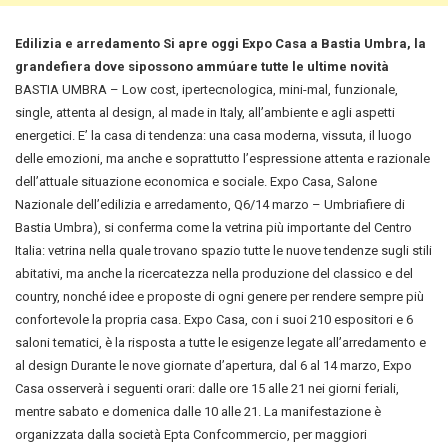
Edilizia e arredamento Si apre oggi Expo Casa a Bastia Umbra, la
grandefiera dove sipossono ammúare tutte le ultime novità
BASTIA UMBRA – Low cost, ipertecnologica, mini-mal, funzionale,
single, attenta al design, al made in Italy, all’ambiente e agli aspetti
energetici. E’ la casa di tendenza: una casa moderna, vissuta, il luogo
delle emozioni, ma anche e soprattutto l’espressione attenta e razionale
dell’attuale situazione economica e sociale. Expo Casa, Salone
Nazionale dell’edilizia e arredamento, Q6/14 marzo – Umbriafiere di
Bastia Umbra), si conferma come la vetrina più importante del Centro
Italia: vetrina nella quale trovano spazio tutte le nuove tendenze sugli stili
abitativi, ma anche la ricercatezza nella produzione del classico e del
country, nonché idee e proposte di ogni genere per rendere sempre più
confortevole la propria casa.
Expo Casa, con i suoi 210 espositori e 6
saloni tematici, è la risposta a tutte le esigenze legate all’arredamento e
al design Durante le nove giornate d’apertura, dal 6 al 14 marzo, Expo
Casa osserverà i seguenti orari: dalle ore 15 alle 21 nei giorni feriali,
mentre sabato e domenica dalle 10 alle 21. La manifestazione è
organizzata dalla società Epta Confcommercio, per maggiori