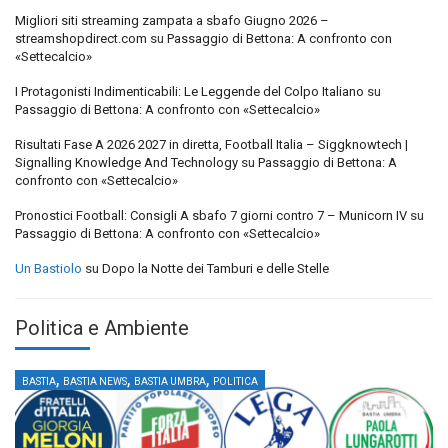
Migliori siti streaming zampata a sbafo Giugno 2026 –
streamshopdirect.com
su
Passaggio di Bettona: A confronto con
«Settecalcio»
I Protagonisti Indimenticabili: Le Leggende del Colpo Italiano
su
Passaggio di Bettona: A confronto con «Settecalcio»
Risultati Fase A 2026 2027 in diretta, Football Italia – Siggknowtech |
Signalling Knowledge And Technology
su
Passaggio di Bettona: A
confronto con «Settecalcio»
Pronostici Football: Consigli A sbafo 7 giorni contro 7 – Municorn IV
su
Passaggio di Bettona: A confronto con «Settecalcio»
Un Bastiolo
su
Dopo la Notte dei Tamburi e delle Stelle
Politica e Ambiente
,
,
,
BASTIA
BASTIA NEWS
BASTIA UMBRA
POLITICA