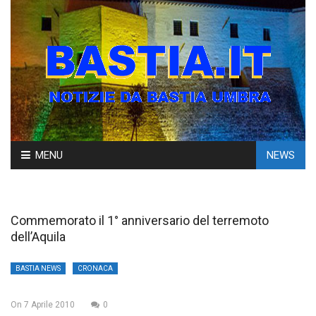
Skip
MENU
NEWS
to
content
Commemorato il 1° anniversario del terremoto
dell’Aquila
BASTIA NEWS
CRONACA
On
7 Aprile 2010
0