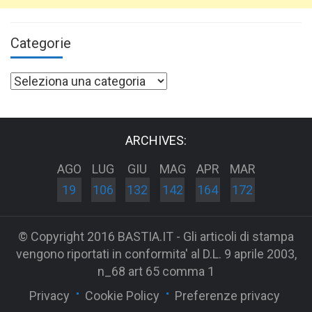
Categorie
Categorie
ARCHIVES:
AGO
LUG
GIU
MAG
APR
MAR
19
106
132
142
164
172
© Copyright 2016 BASTIA.IT - Gli articoli di stampa
vengono riportati in conformita' al D.L. 9 aprile 2003,
n_68 art 65 comma 1
Privacy
Cookie Policy
Preferenze privacy