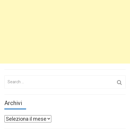
Search
for:
Archivi
Archivi