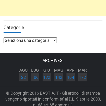
Categorie
Categorie
ARCHIVES:
AGO
LUG
GIU
MAG
APR
MAR
22
106
132
142
164
172
© Copyright 2016 BASTIA.IT - Gli articoli di stampa
vengono riportati in conformita' al D.L. 9 aprile 2003,
n_68 art 65 comma 1