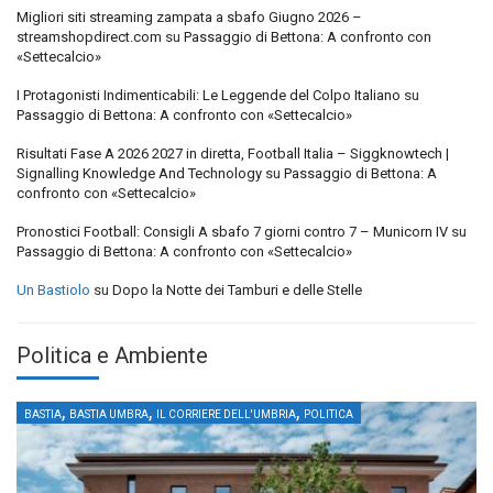
Migliori siti streaming zampata a sbafo Giugno 2026 –
streamshopdirect.com
su
Passaggio di Bettona: A confronto con
«Settecalcio»
I Protagonisti Indimenticabili: Le Leggende del Colpo Italiano
su
Passaggio di Bettona: A confronto con «Settecalcio»
Risultati Fase A 2026 2027 in diretta, Football Italia – Siggknowtech |
Signalling Knowledge And Technology
su
Passaggio di Bettona: A
confronto con «Settecalcio»
Pronostici Football: Consigli A sbafo 7 giorni contro 7 – Municorn IV
su
Passaggio di Bettona: A confronto con «Settecalcio»
Un Bastiolo
su
Dopo la Notte dei Tamburi e delle Stelle
Politica e Ambiente
,
,
,
BASTIA
BASTIA UMBRA
IL CORRIERE DELL'UMBRIA
POLITICA