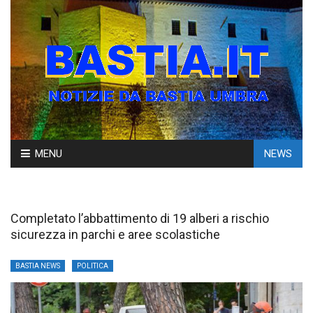
Skip
MENU
NEWS
to
content
Completato l’abbattimento di 19 alberi a rischio
sicurezza in parchi e aree scolastiche
BASTIA NEWS
POLITICA