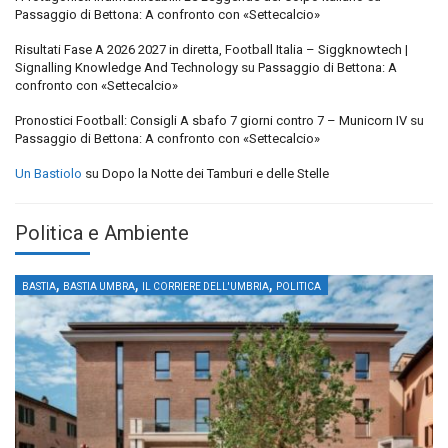
Passaggio di Bettona: A confronto con «Settecalcio»
Risultati Fase A 2026 2027 in diretta, Football Italia – Siggknowtech |
Signalling Knowledge And Technology
su
Passaggio di Bettona: A
confronto con «Settecalcio»
Pronostici Football: Consigli A sbafo 7 giorni contro 7 – Municorn IV
su
Passaggio di Bettona: A confronto con «Settecalcio»
Un Bastiolo
su
Dopo la Notte dei Tamburi e delle Stelle
Politica e Ambiente
,
,
,
BASTIA
BASTIA UMBRA
IL CORRIERE DELL'UMBRIA
POLITICA