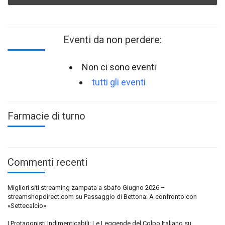
Eventi da non perdere:
Non ci sono eventi
tutti gli eventi
Farmacie di turno
Commenti recenti
Migliori siti streaming zampata a sbafo Giugno 2026 –
streamshopdirect.com
su
Passaggio di Bettona: A confronto con
«Settecalcio»
I Protagonisti Indimenticabili: Le Leggende del Colpo Italiano
su