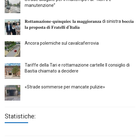
manutenzione”
𝐑𝐨𝐭𝐭𝐚𝐦𝐚𝐳𝐢𝐨𝐧𝐞-𝐪𝐮i𝐧𝐪𝐮𝐢𝐞𝐬: 𝐥𝐚 𝐦𝐚𝐠𝐠𝐢𝐨𝐫𝐚𝐧𝐳𝐚 di sinistra 𝐛𝐨𝐜𝐜𝐢𝐚
𝐥𝐚 𝐩𝐫𝐨𝐩𝐨𝐬𝐭𝐚 𝐝𝐢 𝐅𝐫𝐚𝐭𝐞𝐥𝐥𝐢 𝐝’𝐈𝐭𝐚𝐥𝐢𝐚
Ancora polemiche sul cavalcaferrovia
Tariffe della Tari e rottamazione cartelle Il consiglio di
Bastia chiamato a decidere
«Strade sommerse per mancate pulizie»
Statistiche: