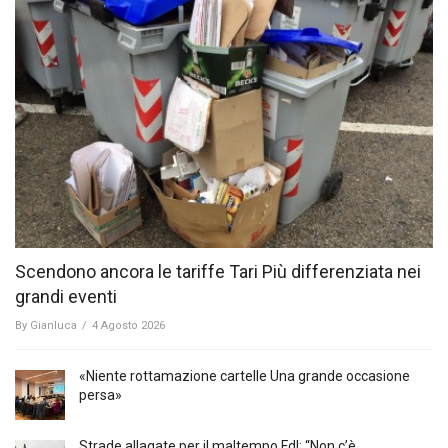
Scendono ancora le tariffe Tari Più differenziata nei
grandi eventi
By
Gianluca
/
4 Agosto 2026
«Niente rottamazione cartelle Una grande occasione
persa»
Strade allagate per il maltempo FdI: “Non c’è