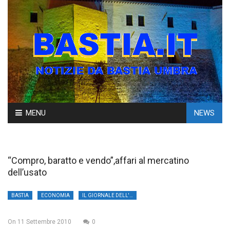
Skip
MENU
NEWS
to
content
“Compro, baratto e vendo”,affari al mercatino
dell’usato
BASTIA
ECONOMIA
IL GIORNALE DELL'UMBRIA
On
11 Settembre 2010
0