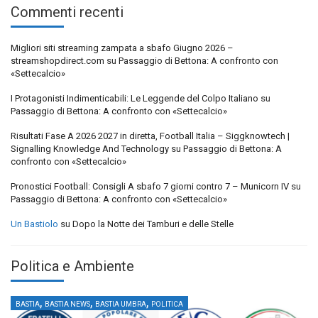
Commenti recenti
Migliori siti streaming zampata a sbafo Giugno 2026 –
streamshopdirect.com
su
Passaggio di Bettona: A confronto con
«Settecalcio»
I Protagonisti Indimenticabili: Le Leggende del Colpo Italiano
su
Passaggio di Bettona: A confronto con «Settecalcio»
Risultati Fase A 2026 2027 in diretta, Football Italia – Siggknowtech |
Signalling Knowledge And Technology
su
Passaggio di Bettona: A
confronto con «Settecalcio»
Pronostici Football: Consigli A sbafo 7 giorni contro 7 – Municorn IV
su
Passaggio di Bettona: A confronto con «Settecalcio»
Un Bastiolo
su
Dopo la Notte dei Tamburi e delle Stelle
Politica e Ambiente
,
,
,
BASTIA
BASTIA NEWS
BASTIA UMBRA
POLITICA