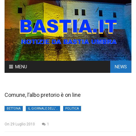
Skip
MENU
NEWS
to
content
Comune, l’albo pretorio è on line
BETTONA
IL GIORNALE DELL'UMBRIA
POLITICA
On
29 Luglio 2010
1