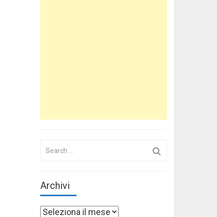
Search
for:
Archivi
Archivi