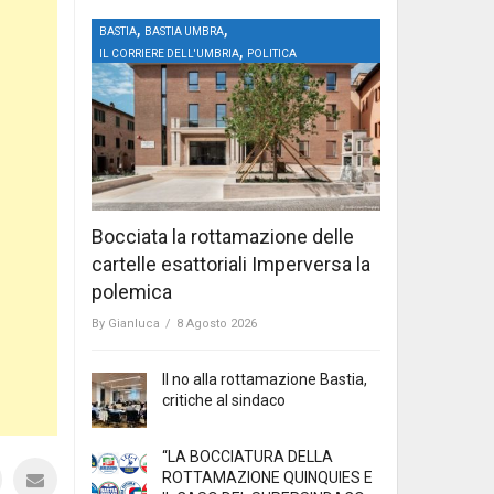
,
,
BASTIA
BASTIA UMBRA
,
IL CORRIERE DELL'UMBRIA
POLITICA
Bocciata la rottamazione delle
cartelle esattoriali Imperversa la
polemica
By
Gianluca
/
8 Agosto 2026
Il no alla rottamazione Bastia,
critiche al sindaco
“LA BOCCIATURA DELLA
ROTTAMAZIONE QUINQUIES E