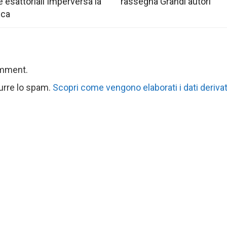
e esattoriali Imperversa la
rassegna Grandi autori
ica
omment.
durre lo spam.
Scopri come vengono elaborati i dati derivat