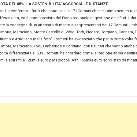
OTA DEL 65%. LA SOSTENIBILITA’ ACCORCIA LE DISTANZE
Lo conferma il fatto che sono saliti a 17 i Comuni che nel primo semestre d
ferenziata, così come previsto dal Piano regionale di gestione dei rifiuti. Il dat
nte la consegna di un attestato di merito ai rappresentanti dei 17 Comuni: Umb
’Umbria, Marsciano, Monte Castello di Vibio, Todi, Piegaro, Torgiano, Cannara, 
unno e Attigliano (nella foto). Rometti ha evidenziato che per la prima volta 
Umbra, Marsciano, Todi, Umbertide e Corciano, con risultati che vanno anche ol
ccolta differenziata al 50%. Rometti ha ricordato come la Regione abbia destin
ila abitanti e 120mila euro per i piccoli. Altri 166mila euro sono stati destinati