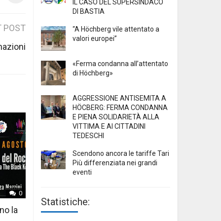
IL CASO DEL SUPERSINDACO
DI BASTIA
 POST
“A Höchberg vile attentato a
valori europei”
nazioni
«Ferma condanna all’attentato
di Höchberg»
AGGRESSIONE ANTISEMITA A
HÖCBERG: FERMA CONDANNA
E PIENA SOLIDARIETÀ ALLA
VITTIMA E AI CITTADINI
TEDESCHI
Scendono ancora le tariffe Tari
Più differenziata nei grandi
eventi
0
Statistiche:
no la