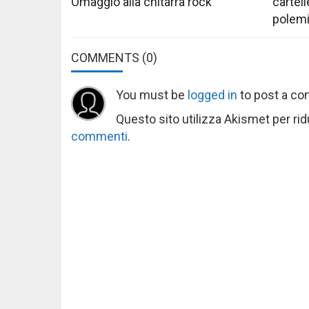
Omaggio alla chitarra rock
cartell
polem
COMMENTS
(0)
You must be
logged in
to post a c
Questo sito utilizza Akismet per ri
commenti
.