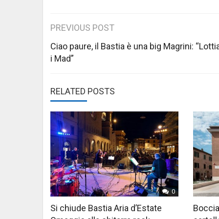
Post
PREVIOUS POST
navigation
Ciao paure, il Bastia è una big Magrini: “Lott
i Mad”
RELATED POSTS
0
Si chiude Bastia Aria d’Estate
Boccia