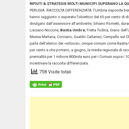
RIFIUTI & STRATEGIE MOLTI MUNICIPI SUPERANO LA QU
PERUGIA -RACCOLTA DIFFERENZIATA: l’Umbria risponde bene. 
hanno raggiunto o superato l’obiettivo del 65 per cento di dif
divulgato dall’assessore all’ambiente, Silvano Rometti, dura
Lisciano Niccone,
Bastia Umbra
, Fratta Todina, Giano dell
Massa Martana, Corciano, Gualdo Cattaneo, Campello sul Clit
parte dell’elenco dei «virtuosi», cinque comuni come Bastia 
per cento e che portano, a giugno, la media regionale di ra
premialità per 1 milione 800mila euro per i Comuni sopra i 10m
incentivare la raccolta differenziata.
758 Visite totali