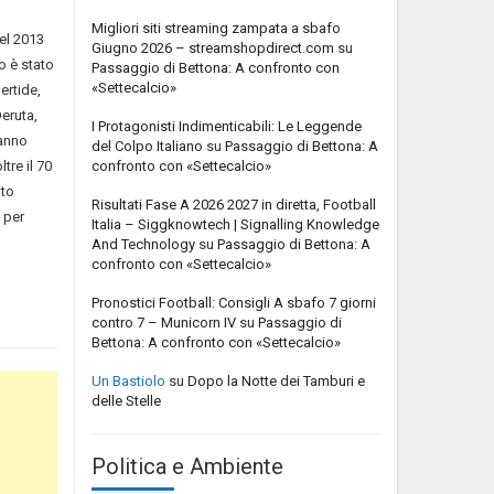
Migliori siti streaming zampata a sbafo
el 2013
Giugno 2026 – streamshopdirect.com
su
o è stato
Passaggio di Bettona: A confronto con
«Settecalcio»
ertide,
Deruta,
I Protagonisti Indimenticabili: Le Leggende
fanno
del Colpo Italiano
su
Passaggio di Bettona: A
confronto con «Settecalcio»
tre il 70
ato
Risultati Fase A 2026 2027 in diretta, Football
 per
Italia – Siggknowtech | Signalling Knowledge
And Technology
su
Passaggio di Bettona: A
confronto con «Settecalcio»
Pronostici Football: Consigli A sbafo 7 giorni
contro 7 – Municorn IV
su
Passaggio di
Bettona: A confronto con «Settecalcio»
Un Bastiolo
su
Dopo la Notte dei Tamburi e
delle Stelle
Politica e Ambiente