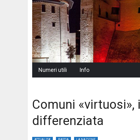
Skip
Numeri utili
Info
to
content
Comuni «virtuosi», i
differenziata
ATTUALITA'
BASTIA
LA NAZIONE