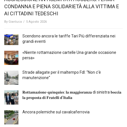
CONDANNA E PIENA SOLIDARIETÀ ALLA VITTIMA E
AI CITTADINI TEDESCHI
By
Gianluca
/
5 Agosto 2026
Scendono ancora le tariffe Tari Più differenziata nei
grandi eventi
«Niente rottamazione cartelle Una grande occasione
persa»
Strade allagate per il maltempo FdI: “Non c’è
manutenzione”
𝐑𝐨𝐭𝐭𝐚𝐦𝐚𝐳𝐢𝐨𝐧𝐞-𝐪𝐮i𝐧𝐪𝐮𝐢𝐞𝐬: 𝐥𝐚 𝐦𝐚𝐠𝐠𝐢𝐨𝐫𝐚𝐧𝐳𝐚 di sinistra 𝐛𝐨𝐜𝐜𝐢𝐚
𝐥𝐚 𝐩𝐫𝐨𝐩𝐨𝐬𝐭𝐚 𝐝𝐢 𝐅𝐫𝐚𝐭𝐞𝐥𝐥𝐢 𝐝’𝐈𝐭𝐚𝐥𝐢𝐚
Ancora polemiche sul cavalcaferrovia