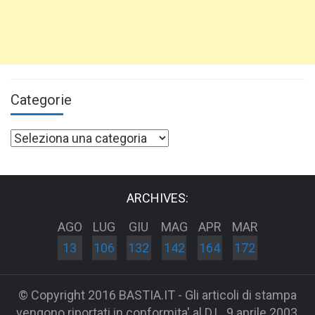
Categorie
Categorie
ARCHIVES:
AGO
LUG
GIU
MAG
APR
MAR
13
106
132
142
164
172
© Copyright 2016 BASTIA.IT - Gli articoli di stampa
vengono riportati in conformita' al D.L. 9 aprile 2003,