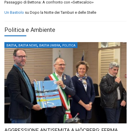
Passaggio di Bettona: A confronto con «Settecalcio»
Un Bastiolo
su
Dopo la Notte dei Tamburi e delle Stelle
Politica e Ambiente
,
,
,
BASTIA
BASTIA NEWS
BASTIA UMBRA
POLITICA
AGGRESSIONE ANTISEMITA A HÖCBERG: FERMA