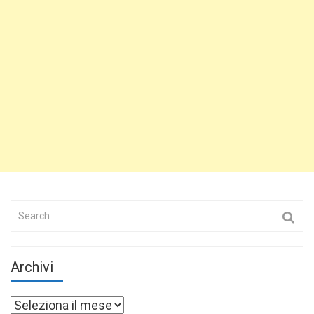
Search
for:
Archivi
Archivi