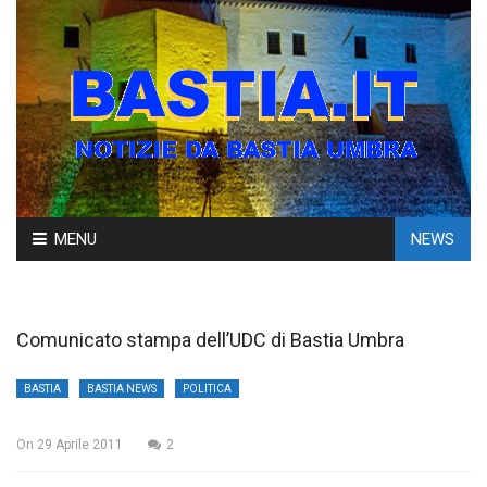
Skip
MENU
NEWS
to
content
Comunicato stampa dell’UDC di Bastia Umbra
BASTIA
BASTIA NEWS
POLITICA
On
29 Aprile 2011
2