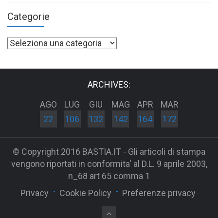
Categorie
Categorie
ARCHIVES:
AGO
LUG
GIU
MAG
APR
MAR
22
106
132
142
164
172
© Copyright 2016 BASTIA.IT - Gli articoli di stampa
vengono riportati in conformita' al D.L. 9 aprile 2003,
n_68 art 65 comma 1
Privacy
Cookie Policy
Preferenze privacy