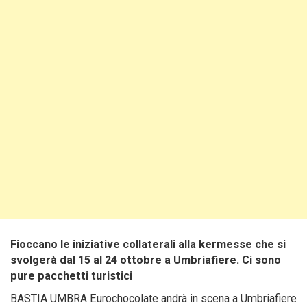
Fioccano le iniziative collaterali alla kermesse che si
svolgerà dal 15 al 24 ottobre a Umbriafiere. Ci sono
pure pacchetti turistici
BASTIA UMBRA Eurochocolate andrà in scena a Umbriafiere