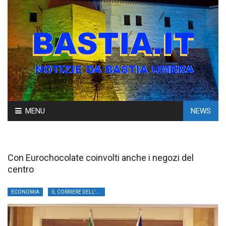
Skip
MENU
NEWS
to
content
Con Eurochocolate coinvolti anche i negozi del
centro
ECONOMIA
IL CORRIERE DELL'UMBRIA