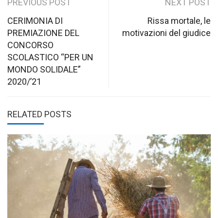
Post
PREVIOUS POST
NEXT POST
navigation
CERIMONIA DI
Rissa mortale, le
PREMIAZIONE DEL
motivazioni del giudice
CONCORSO
SCOLASTICO “PER UN
MONDO SOLIDALE”
2020/’21
RELATED POSTS