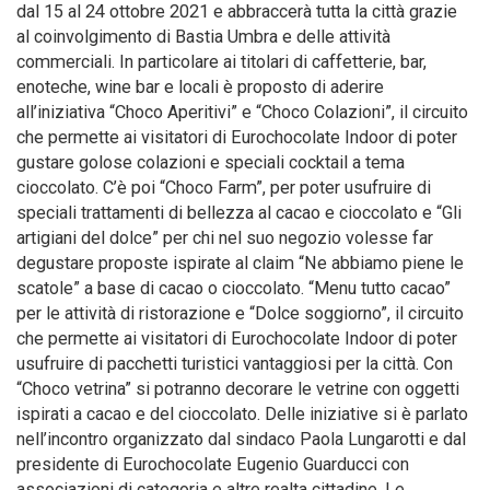
dal 15 al 24 ottobre 2021 e abbraccerà tutta la città grazie
al coinvolgimento di Bastia Umbra e delle attività
commerciali. In particolare ai titolari di caffetterie, bar,
enoteche, wine bar e locali è proposto di aderire
all’iniziativa “Choco Aperitivi” e “Choco Colazioni”, il circuito
che permette ai visitatori di Eurochocolate Indoor di poter
gustare golose colazioni e speciali cocktail a tema
cioccolato. C’è poi “Choco Farm”, per poter usufruire di
speciali trattamenti di bellezza al cacao e cioccolato e “Gli
artigiani del dolce” per chi nel suo negozio volesse far
degustare proposte ispirate al claim “Ne abbiamo piene le
scatole” a base di cacao o cioccolato. “Menu tutto cacao”
per le attività di ristorazione e “Dolce soggiorno”, il circuito
che permette ai visitatori di Eurochocolate Indoor di poter
usufruire di pacchetti turistici vantaggiosi per la città. Con
“Choco vetrina” si potranno decorare le vetrine con oggetti
ispirati a cacao e del cioccolato. Delle iniziative si è parlato
nell’incontro organizzato dal sindaco Paola Lungarotti e dal
presidente di Eurochocolate Eugenio Guarducci con
associazioni di categoria e altre realta cittadine. Le