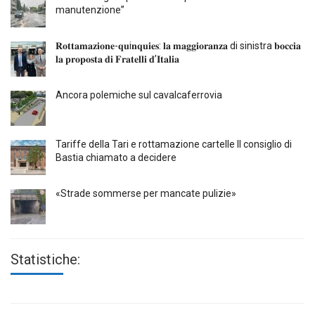
manutenzione”
𝐑𝐨𝐭𝐭𝐚𝐦𝐚𝐳𝐢𝐨𝐧𝐞-𝐪𝐮i𝐧𝐪𝐮𝐢𝐞𝐬: 𝐥𝐚 𝐦𝐚𝐠𝐠𝐢𝐨𝐫𝐚𝐧𝐳𝐚 di sinistra 𝐛𝐨𝐜𝐜𝐢𝐚
𝐥𝐚 𝐩𝐫𝐨𝐩𝐨𝐬𝐭𝐚 𝐝𝐢 𝐅𝐫𝐚𝐭𝐞𝐥𝐥𝐢 𝐝’𝐈𝐭𝐚𝐥𝐢𝐚
Ancora polemiche sul cavalcaferrovia
Tariffe della Tari e rottamazione cartelle Il consiglio di
Bastia chiamato a decidere
«Strade sommerse per mancate pulizie»
Statistiche: