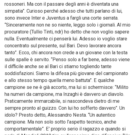
rossoneri. Ma con il passare degli anni è diventata una
simpatia”. Curioso perché adesso che tutti parlano di lui,
sono invece Inter e Juventus a fargli una corte serrata.
“Sinceramente non ne so niente, leggo solo i giornali. Al mio
procuratore (Tullio Tinti, ndr) ho detto che non voglio sapere
nulla. Eventualmente ci penserà lui. Adesso io voglio stare
concentrato sul presente, sul Bari. Devo lavorare ancora
tanto”. Ecco, chi ancora non crede a un giovane con la testa
sulle spalle è servito. “Penso solo a far bene, adesso viene
il difficile anche se al Bari ci stiamo togliendo tante
soddisfazioni. Siamo la difesa più giovane del campionato
e allo stesso tempo quella meno battuta”. E qualche
campione se ne è già accorto, ma lui si schermisce: “Milito
ha numeri da campione, ma Inzaghi è davvero un diavolo.
Praticamente immarcabile, si nascondeva dietro di me
sempre pronto al guizzo. Con lui ho sofferto davvero”. Un
idolo? Presto detto, Alessandro Nesta. “Un autentico
campione. Ma non solo sotto l’aspetto tecnico, anche
comportamentale”. E’ proprio serio il ragazzo e quando si