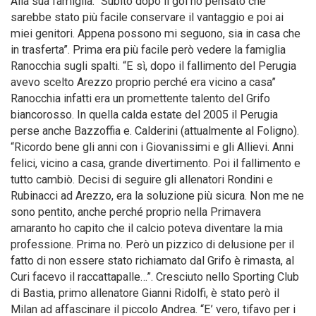
Alla sua famiglia. “Subito dopo il gol ho pensato che
sarebbe stato più facile conservare il vantaggio e poi ai
miei genitori. Appena possono mi seguono, sia in casa che
in trasferta”. Prima era più facile però vedere la famiglia
Ranocchia sugli spalti. “E sì, dopo il fallimento del Perugia
avevo scelto Arezzo proprio perché era vicino a casa”
Ranocchia infatti era un promettente talento del Grifo
biancorosso. In quella calda estate del 2005 il Perugia
perse anche Bazzoffia e. Calderini (attualmente al Foligno).
“Ricordo bene gli anni con i Giovanissimi e gli Allievi. Anni
felici, vicino a casa, grande divertimento. Poi il fallimento e
tutto cambiò. Decisi di seguire gli allenatori Rondini e
Rubinacci ad Arezzo, era la soluzione più sicura. Non me ne
sono pentito, anche perché proprio nella Primavera
amaranto ho capito che il calcio poteva diventare la mia
professione. Prima no. Però un pizzico di delusione per il
fatto di non essere stato richiamato dal Grifo è rimasta, al
Curi facevo il raccattapalle…”. Cresciuto nello Sporting Club
di Bastia, primo allenatore Gianni Ridolfi, è stato però il
Milan ad affascinare il piccolo Andrea. “E’ vero, tifavo per i