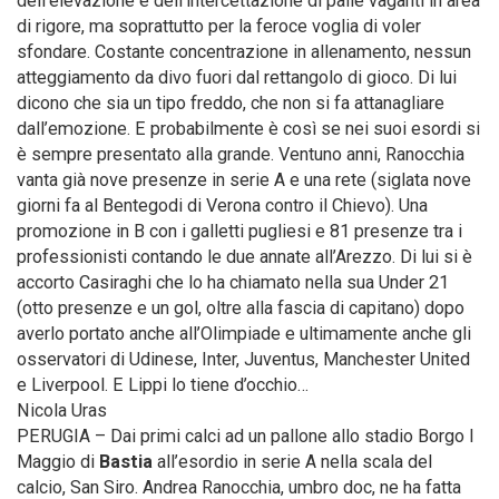
dell’elevazione e dell’intercettazione di palle vaganti in area
di rigore, ma soprattutto per la feroce voglia di voler
sfondare.
Costante concentrazione in allenamento, nessun
atteggiamento da divo fuori dal rettangolo di gioco. Di lui
dicono che sia un tipo freddo, che non si fa attanagliare
dall’emozione. E probabilmente è così se nei suoi esordi si
è sempre presentato alla grande. Ventuno anni, Ranocchia
vanta già nove presenze in serie A e una rete (siglata nove
giorni fa al Bentegodi di Verona contro il Chievo). Una
promozione in B con i galletti pugliesi e 81 presenze tra i
professionisti contando le due annate all’Arezzo. Di lui si è
accorto Casiraghi che lo ha chiamato nella sua Under 21
(otto presenze e un gol, oltre alla fascia di capitano) dopo
averlo portato anche all’Olimpiade e ultimamente anche gli
osservatori di Udinese, Inter, Juventus, Manchester United
e Liverpool. E Lippi lo tiene d’occhio…
Nicola Uras
PERUGIA – Dai primi calci ad un pallone allo stadio Borgo I
Maggio di
Bastia
all’esordio in serie A nella scala del
calcio, San Siro. Andrea Ranocchia, umbro doc, ne ha fatta