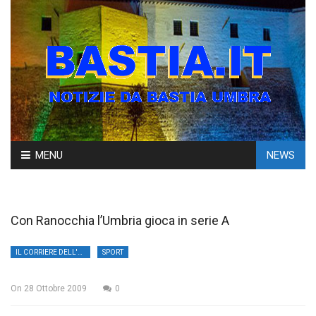
Skip
MENU
NEWS
to
content
Con Ranocchia l’Umbria gioca in serie A
IL CORRIERE DELL'UMBRIA
SPORT
On
28 Ottobre 2009
0