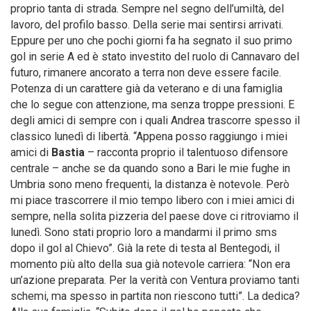
proprio tanta di strada. Sempre nel segno dell’umiltà, del
lavoro, del profilo basso. Della serie mai sentirsi arrivati.
Eppure per uno che pochi giorni fa ha segnato il suo primo
gol in serie A ed è stato investito del ruolo di Cannavaro del
futuro, rimanere ancorato a terra non deve essere facile.
Potenza di un carattere già da veterano e di una famiglia
che lo segue con attenzione, ma senza troppe pressioni. E
degli amici di sempre con i quali Andrea trascorre spesso il
classico lunedì di libertà. “Appena posso raggiungo i miei
amici di
Bastia
– racconta proprio il talentuoso difensore
centrale – anche se da quando sono a Bari le mie fughe in
Umbria sono meno frequenti, la distanza è notevole. Però
mi piace trascorrere il mio tempo libero con i miei amici di
sempre, nella solita pizzeria del paese dove ci ritroviamo il
lunedì. Sono stati proprio loro a mandarmi il primo sms
dopo il gol al Chievo”. Già la rete di testa al Bentegodi, il
momento più alto della sua già notevole carriera: “Non era
un’azione preparata. Per la verità con Ventura proviamo tanti
schemi, ma spesso in partita non riescono tutti”. La dedica?