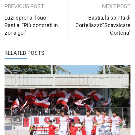
Post
PREVIOUS POST
NEXT POST
navigation
Luzi sprona il suo
Bastia, la spinta di
Bastia: “Più concreti in
Cortellazzi:“Scavalcare
zona gol”
Cortona”
RELATED POSTS