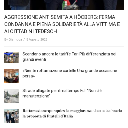
AGGRESSIONE ANTISEMITA A HÖCBERG: FERMA
CONDANNA E PIENA SOLIDARIETÀ ALLA VITTIMA E
AI CITTADINI TEDESCHI
By
Gianluca
/
5 Agosto 2026
Scendono ancora le tariffe Tari Più differenziata nei
grandi eventi
«Niente rottamazione cartelle Una grande occasione
persa»
Strade allagate per il maltempo FdI: “Non c’è
manutenzione”
𝐑𝐨𝐭𝐭𝐚𝐦𝐚𝐳𝐢𝐨𝐧𝐞-𝐪𝐮i𝐧𝐪𝐮𝐢𝐞𝐬: 𝐥𝐚 𝐦𝐚𝐠𝐠𝐢𝐨𝐫𝐚𝐧𝐳𝐚 di sinistra 𝐛𝐨𝐜𝐜𝐢𝐚
𝐥𝐚 𝐩𝐫𝐨𝐩𝐨𝐬𝐭𝐚 𝐝𝐢 𝐅𝐫𝐚𝐭𝐞𝐥𝐥𝐢 𝐝’𝐈𝐭𝐚𝐥𝐢𝐚