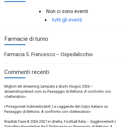
Non ci sono eventi
tutti gli eventi
Farmacie di turno
Farmacia S. Francesco – Ospedalicchio
Commenti recenti
Migliori siti streaming zampata a sbafo Giugno 2026 –
streamshopdirect.com
su
Passaggio di Bettona: A confronto con
«Settecalcio»
I Protagonisti Indimenticabili: Le Leggende del Colpo Italiano
su
Passaggio di Bettona: A confronto con «Settecalcio»
Risultati Fase A 2026 2027 in diretta, Football Italia – Siggknowtech |
Signalling Knowledge And Technology
su
Passaggio di Bettona: A