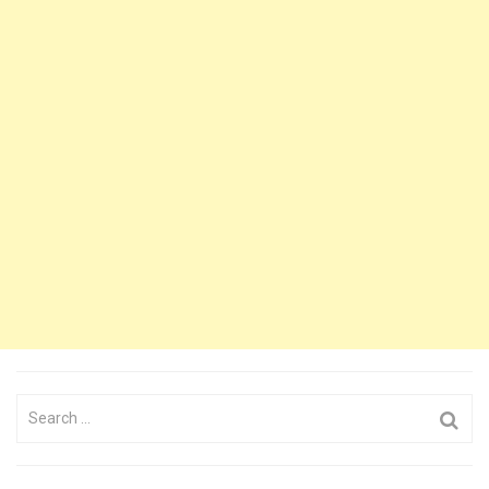
Search
for: