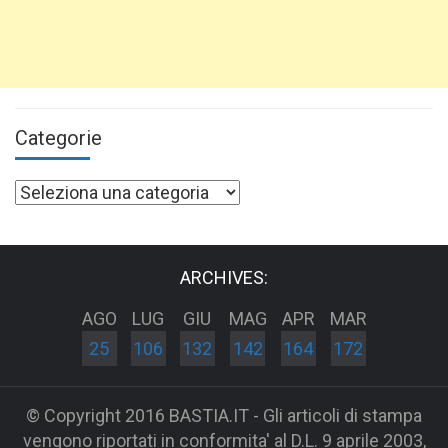
Categorie
Categorie
ARCHIVES:
AGO
LUG
GIU
MAG
APR
MAR
25
106
132
142
164
172
© Copyright 2016 BASTIA.IT - Gli articoli di stampa
vengono riportati in conformita' al D.L. 9 aprile 2003,