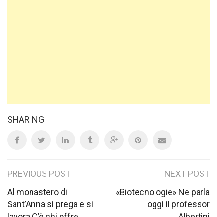
SHARING
Post
PREVIOUS POST
NEXT POST
navigation
Al monastero di
«Biotecnologie» Ne parla
Sant’Anna si prega e si
oggi il professor
lavora C’è chi offre
Albertini