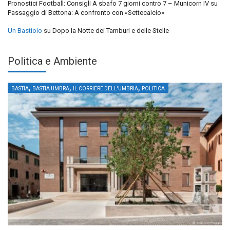
Pronostici Football: Consigli A sbafo 7 giorni contro 7 – Municorn IV
su
Passaggio di Bettona: A confronto con «Settecalcio»
Un Bastiolo
su
Dopo la Notte dei Tamburi e delle Stelle
Politica e Ambiente
,
,
,
BASTIA
BASTIA UMBRA
IL CORRIERE DELL'UMBRIA
POLITICA