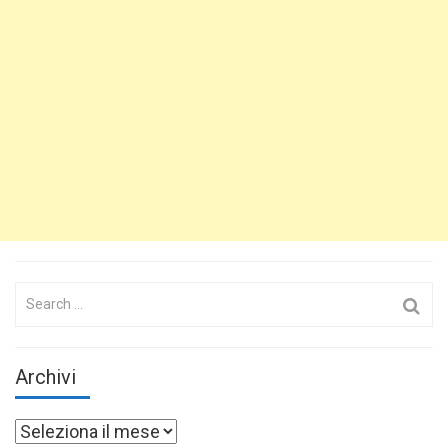
Search
for:
Archivi
Archivi