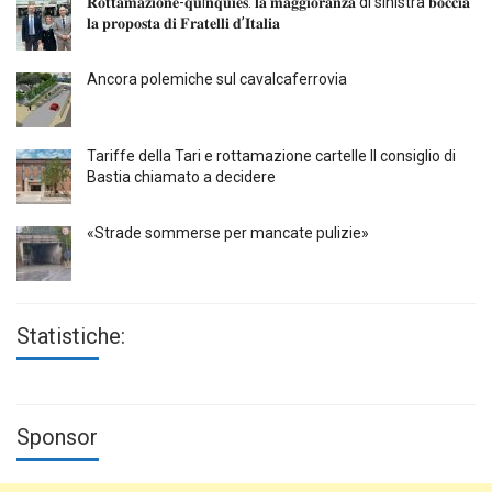
𝐑𝐨𝐭𝐭𝐚𝐦𝐚𝐳𝐢𝐨𝐧𝐞-𝐪𝐮i𝐧𝐪𝐮𝐢𝐞𝐬: 𝐥𝐚 𝐦𝐚𝐠𝐠𝐢𝐨𝐫𝐚𝐧𝐳𝐚 di sinistra 𝐛𝐨𝐜𝐜𝐢𝐚
𝐥𝐚 𝐩𝐫𝐨𝐩𝐨𝐬𝐭𝐚 𝐝𝐢 𝐅𝐫𝐚𝐭𝐞𝐥𝐥𝐢 𝐝’𝐈𝐭𝐚𝐥𝐢𝐚
Ancora polemiche sul cavalcaferrovia
Tariffe della Tari e rottamazione cartelle Il consiglio di
Bastia chiamato a decidere
«Strade sommerse per mancate pulizie»
Statistiche:
Sponsor