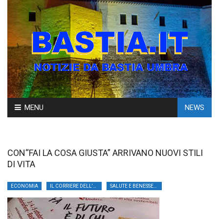
Skip
MENU
NEWS
to
content
CON“FAI LA COSA GIUSTA” ARRIVANO NUOVI STILI
DI VITA
ECONOMIA
IL CORRIERE DELL'UMBRIA
SALUTE E BENESSERE