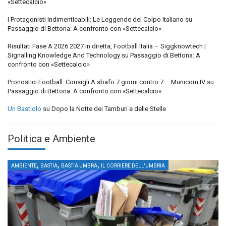
«Settecalcio»
I Protagonisti Indimenticabili: Le Leggende del Colpo Italiano
su
Passaggio di Bettona: A confronto con «Settecalcio»
Risultati Fase A 2026 2027 in diretta, Football Italia – Siggknowtech |
Signalling Knowledge And Technology
su
Passaggio di Bettona: A
confronto con «Settecalcio»
Pronostici Football: Consigli A sbafo 7 giorni contro 7 – Municorn IV
su
Passaggio di Bettona: A confronto con «Settecalcio»
Un Bastiolo
su
Dopo la Notte dei Tamburi e delle Stelle
Politica e Ambiente
,
,
,
AMBIENTE
BASTIA
BASTIA UMBRA
IL CORRIERE DELL'UMBRIA