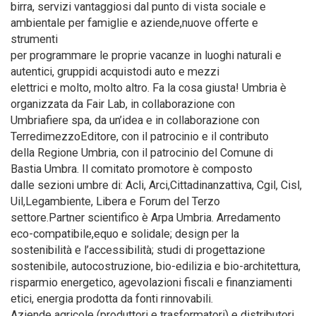
birra, servizi vantaggiosi dal punto di vista sociale e
ambientale per famiglie e aziende,nuove offerte e
strumenti
per programmare le proprie vacanze in luoghi naturali e
autentici, gruppidi acquistodi auto e mezzi
elettrici e molto, molto altro. Fa la cosa giusta! Umbria è
organizzata da Fair Lab, in collaborazione con
Umbriafiere spa, da un’idea e in collaborazione con
TerredimezzoEditore, con il patrocinio e il contributo
della Regione Umbria, con il patrocinio del Comune di
Bastia Umbra. Il comitato promotore è composto
dalle sezioni umbre di: Acli, Arci,Cittadinanzattiva, Cgil, Cisl,
Uil,Legambiente, Libera e Forum del Terzo
settore.Partner scientifico è Arpa Umbria. Arredamento
eco-compatibile,equo e solidale; design per la
sostenibilità e l’accessibilità; studi di progettazione
sostenibile, autocostruzione, bio-edilizia e bio-architettura,
risparmio energetico, agevolazioni fiscali e finanziamenti
etici, energia prodotta da fonti rinnovabili.
Aziende agricole (produttori e trasformatori) e distributori