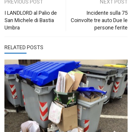
Post
PREVIOUS POST
NEXT POST
navigation
I LANDLORD al Palio de
Incidente sulla 75
San Michele di Bastia
Coinvolte tre auto Due le
Umbra
persone ferite
RELATED POSTS