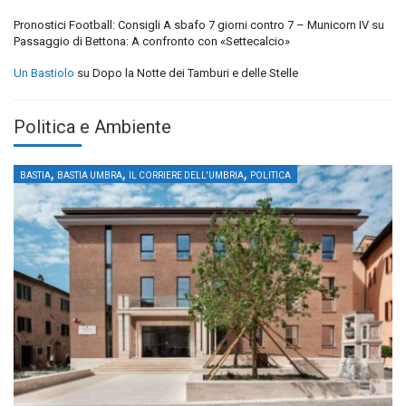
Pronostici Football: Consigli A sbafo 7 giorni contro 7 – Municorn IV
su
Passaggio di Bettona: A confronto con «Settecalcio»
Un Bastiolo
su
Dopo la Notte dei Tamburi e delle Stelle
Politica e Ambiente
,
,
,
BASTIA
BASTIA UMBRA
IL CORRIERE DELL'UMBRIA
POLITICA