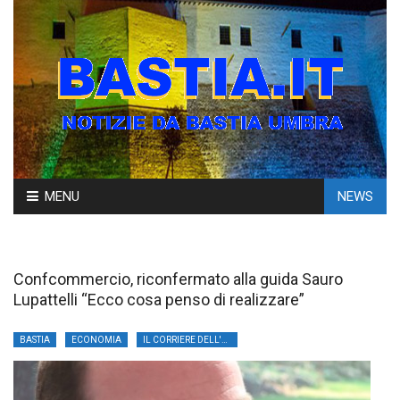
Skip
MENU
NEWS
to
content
Confcommercio, riconfermato alla guida Sauro
Lupattelli “Ecco cosa penso di realizzare”
BASTIA
ECONOMIA
IL CORRIERE DELL'UMBRIA