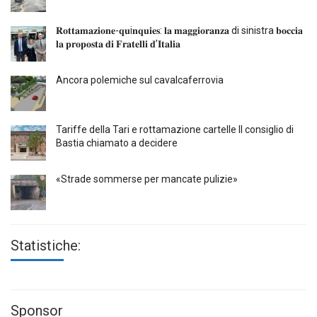
𝐑𝐨𝐭𝐭𝐚𝐦𝐚𝐳𝐢𝐨𝐧𝐞-𝐪𝐮i𝐧𝐪𝐮𝐢𝐞𝐬: 𝐥𝐚 𝐦𝐚𝐠𝐠𝐢𝐨𝐫𝐚𝐧𝐳𝐚 di sinistra 𝐛𝐨𝐜𝐜𝐢𝐚
𝐥𝐚 𝐩𝐫𝐨𝐩𝐨𝐬𝐭𝐚 𝐝𝐢 𝐅𝐫𝐚𝐭𝐞𝐥𝐥𝐢 𝐝’𝐈𝐭𝐚𝐥𝐢𝐚
Ancora polemiche sul cavalcaferrovia
Tariffe della Tari e rottamazione cartelle Il consiglio di
Bastia chiamato a decidere
«Strade sommerse per mancate pulizie»
Statistiche:
Sponsor