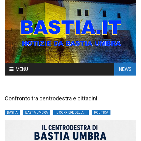
Skip
MENU
NEWS
to
content
Confronto tra centrodestra e cittadini
BASTIA
BASTIA UMBRA
IL CORRIERE DELL'UMBRIA
POLITICA