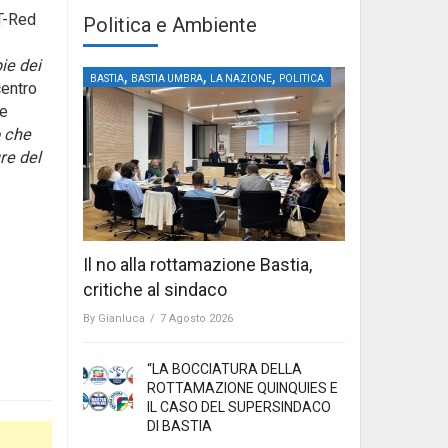
 T-Red
Politica e Ambiente
ie dei
,
,
,
BASTIA
BASTIA UMBRA
LA NAZIONE
POLITICA
centro
te
o che
re del
Il no alla rottamazione Bastia,
critiche al sindaco
By
Gianluca
/
7 Agosto 2026
“LA BOCCIATURA DELLA
ROTTAMAZIONE QUINQUIES E
IL CASO DEL SUPERSINDACO
DI BASTIA