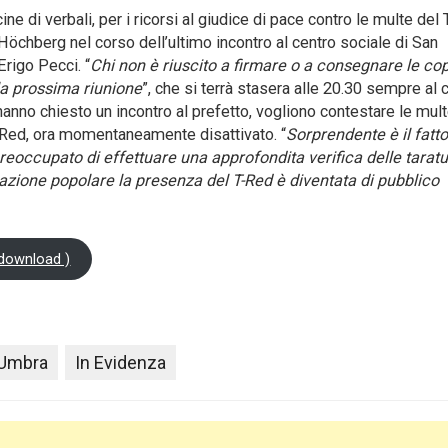
 di verbali, per i ricorsi al giudice di pace contro le multe del
ia Höchberg nel corso dell’ultimo incontro al centro sociale di San
Erigo Pecci. “
Chi non è riuscito a firmare o a consegnare le cop
lla prossima riunione
”, che si terrà stasera alle 20.30 sempre al 
e hanno chiesto un incontro al prefetto, vogliono contestare le mul
 Red, ora momentaneamente disattivato. “
Sorprendente è il fatt
preoccupato di effettuare una approfondita verifica delle taratu
itazione popolare la presenza del T-Red è diventata di pubblico
 download )
 Umbra
In Evidenza