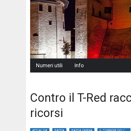
Skip
Numeri utili
Info
to
content
Contro il T-Red racc
ricorsi
ATTUALITA'
BASTIA
BASTIA UMBRA
IL CORRIERE DELL'UMBRIA