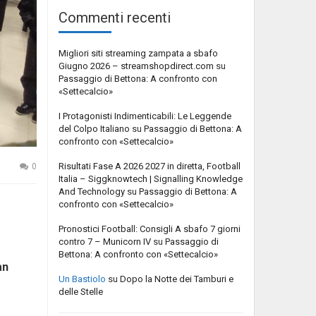
Commenti recenti
Migliori siti streaming zampata a sbafo
Giugno 2026 – streamshopdirect.com
su
Passaggio di Bettona: A confronto con
«Settecalcio»
I Protagonisti Indimenticabili: Le Leggende
del Colpo Italiano
su
Passaggio di Bettona: A
confronto con «Settecalcio»
Risultati Fase A 2026 2027 in diretta, Football
0
Italia – Siggknowtech | Signalling Knowledge
And Technology
su
Passaggio di Bettona: A
confronto con «Settecalcio»
Pronostici Football: Consigli A sbafo 7 giorni
contro 7 – Municorn IV
su
Passaggio di
Bettona: A confronto con «Settecalcio»
an
Un Bastiolo
su
Dopo la Notte dei Tamburi e
delle Stelle