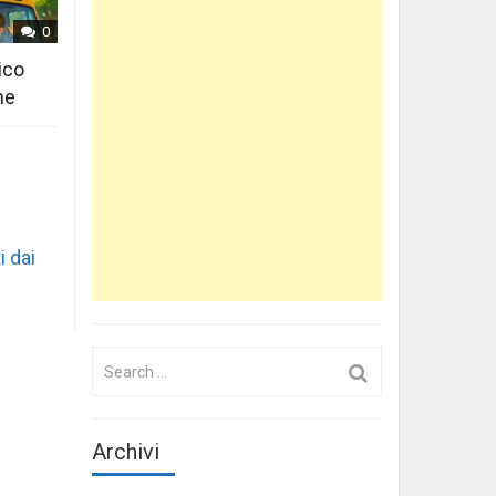
0
ico
ne
i dai
Search
for:
Archivi