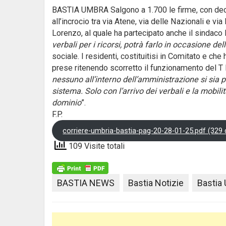
BASTIA UMBRA Salgono a 1.700 le firme, con decine
all’incrocio tra via Atene, via delle Nazionali e v
Lorenzo, al quale ha partecipato anche il sindaco 
verbali per i ricorsi, potrà farlo in occasione de
sociale. I residenti, costituitisi in Comitato e ch
prese ritenendo scorretto il funzionamento del T
nessuno all’interno dell’amministrazione si sia 
sistema. Solo con l’arrivo dei verbali e la mobil
dominio
”.
F.P.
corriere-umbria-bastia-pag-20-28-01-25.pdf (329
109 Visite totali
BASTIA NEWS
Bastia Notizie
Bastia