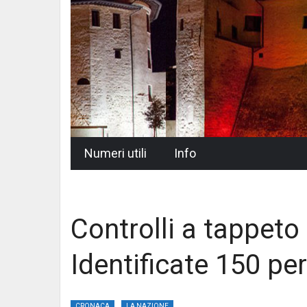
Skip
Numeri utili
Info
to
content
Controlli a tappeto
Identificate 150 pe
CRONACA
LA NAZIONE