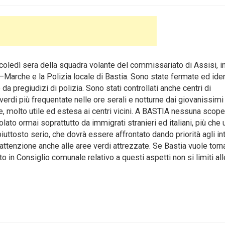
ì sera della squadra volante del commissariato di Assisi, i
Marche e la Polizia locale di Bastia. Sono state fermate ed iden
da pregiudizi di polizia. Sono stati controllati anche centri di
 verdi più frequentate nelle ore serali e notturne dai giovanissimi
re, molto utile ed estesa ai centri vicini. A BASTIA nessuna scope
polato ormai soprattutto da immigrati stranieri ed italiani, più che 
iuttosto serio, che dovrà essere affrontato dando priorità agli in
attenzione anche alle aree verdi attrezzate. Se Bastia vuole torn
to in Consiglio comunale relativo a questi aspetti non si limiti all