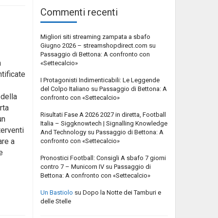
Commenti recenti
Migliori siti streaming zampata a sbafo
Giugno 2026 – streamshopdirect.com
su
Passaggio di Bettona: A confronto con
n
«Settecalcio»
tificate
I Protagonisti Indimenticabili: Le Leggende
del Colpo Italiano
su
Passaggio di Bettona: A
 della
confronto con «Settecalcio»
rta
Risultati Fase A 2026 2027 in diretta, Football
un
Italia – Siggknowtech | Signalling Knowledge
terventi
And Technology
su
Passaggio di Bettona: A
are a
confronto con «Settecalcio»
e
Pronostici Football: Consigli A sbafo 7 giorni
contro 7 – Municorn IV
su
Passaggio di
Bettona: A confronto con «Settecalcio»
Un Bastiolo
su
Dopo la Notte dei Tamburi e
delle Stelle