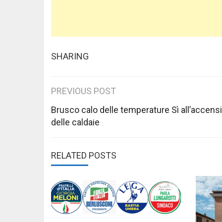
SHARING
Post
PREVIOUS POST
navigation
Brusco calo delle temperature Sì all’accens
delle caldaie
RELATED POSTS