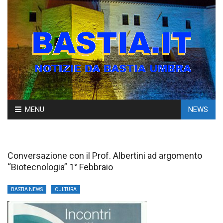
Skip
MENU
NEWS
to
content
Conversazione con il Prof. Albertini ad argomento
“Biotecnologia” 1° Febbraio
BASTIA NEWS
CULTURA