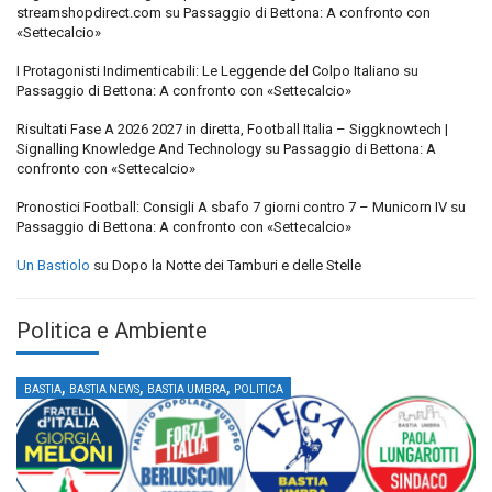
streamshopdirect.com
su
Passaggio di Bettona: A confronto con
«Settecalcio»
I Protagonisti Indimenticabili: Le Leggende del Colpo Italiano
su
Passaggio di Bettona: A confronto con «Settecalcio»
Risultati Fase A 2026 2027 in diretta, Football Italia – Siggknowtech |
Signalling Knowledge And Technology
su
Passaggio di Bettona: A
confronto con «Settecalcio»
Pronostici Football: Consigli A sbafo 7 giorni contro 7 – Municorn IV
su
Passaggio di Bettona: A confronto con «Settecalcio»
Un Bastiolo
su
Dopo la Notte dei Tamburi e delle Stelle
Politica e Ambiente
,
,
,
BASTIA
BASTIA NEWS
BASTIA UMBRA
POLITICA