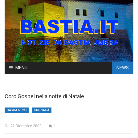
Skip
MENU
NEWS
to
content
Coro Gospel nella notte di Natale
BASTIA NEWS
CRONACA
On
21 Dicembre 2009
1