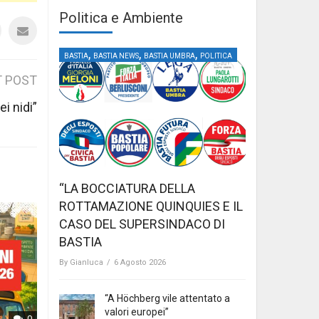
Politica e Ambiente
,
,
,
BASTIA
BASTIA NEWS
BASTIA UMBRA
POLITICA
 POST
i nidi”
“LA BOCCIATURA DELLA
ROTTAMAZIONE QUINQUIES E IL
CASO DEL SUPERSINDACO DI
BASTIA
By
Gianluca
/
6 Agosto 2026
“A Höchberg vile attentato a
valori europei”
0