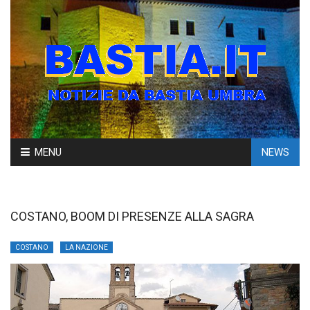
Skip
MENU
NEWS
to
content
COSTANO, BOOM DI PRESENZE ALLA SAGRA
COSTANO
LA NAZIONE