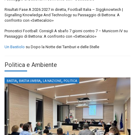
Risultati Fase A 2026 2027 in diretta, Football Italia – Siggknowtech |
Signalling Knowledge And Technology
su
Passaggio di Bettona: A
confronto con «Settecalcio»
Pronostici Football: Consigli A sbafo 7 giorni contro 7 – Municorn IV
su
Passaggio di Bettona: A confronto con «Settecalcio»
Un Bastiolo
su
Dopo la Notte dei Tamburi e delle Stelle
Politica e Ambiente
,
,
,
BASTIA
BASTIA UMBRA
LA NAZIONE
POLITICA