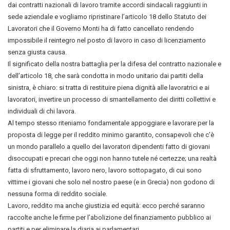
dai contratti nazionali di lavoro tramite accordi sindacali raggiunti in
sede aziendale e vogliamo ripristinare l’articolo 18 dello Statuto dei
Lavoratori che il Governo Monti ha di fatto cancellato rendendo
impossibile il reintegro nel posto di lavoro in caso di licenziamento
senza giusta causa.
Il significato della nostra battaglia per la difesa del contratto nazionale e
dell’articolo 18, che sarà condotta in modo unitario dai partiti della
sinistra, è chiaro: si tratta di restituire piena dignità alle lavoratrici e ai
lavoratori, invertire un processo di smantellamento dei diritti collettivi e
individuali di chi lavora.
Al tempo stesso riteniamo fondamentale appoggiare e lavorare per la
proposta di legge per il reddito minimo garantito, consapevoli che c’è
un mondo parallelo a quello dei lavoratori dipendenti fatto di giovani
disoccupati e precari che oggi non hanno tutele né certezze; una realtà
fatta di sfruttamento, lavoro nero, lavoro sottopagato, di cui sono
vittime i giovani che solo nel nostro paese (e in Grecia) non godono di
nessuna forma di reddito sociale.
Lavoro, reddito ma anche giustizia ed equità: ecco perché saranno
raccolte anche le firme per l’abolizione del finanziamento pubblico ai
partiti e per eliminare la diaria ai parlamentari.