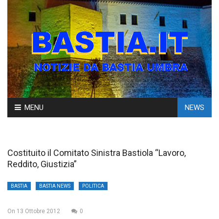
Skip
MENU
NEWS
to
content
Costituito il Comitato Sinistra Bastiola “Lavoro,
Reddito, Giustizia”
BASTIA
BASTIA NEWS
POLITICA
On
13 Ottobre 2012
0