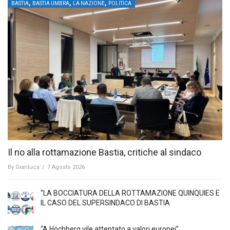
,
,
,
BASTIA
BASTIA UMBRA
LA NAZIONE
POLITICA
Il no alla rottamazione Bastia, critiche al sindaco
By
Gianluca
/
7 Agosto 2026
“LA BOCCIATURA DELLA ROTTAMAZIONE QUINQUIES E
IL CASO DEL SUPERSINDACO DI BASTIA
“A Höchberg vile attentato a valori europei”