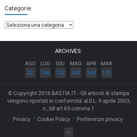
Categorie
Categorie
ARCHIVES:
AGO
LUG
GIU
MAG
APR
MAR
22
106
132
142
164
172
© Copyright 2016 BASTIA.IT - Gli articoli di stampa
vengono riportati in conformita' al D.L. 9 aprile 2003,
n_68 art 65 comma 1
Privacy
Cookie Policy
Preferenze privacy