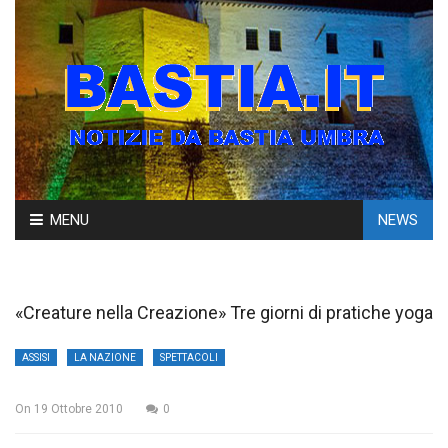
Skip
MENU
NEWS
to
content
«Creature nella Creazione» Tre giorni di pratiche yoga
ASSISI
LA NAZIONE
SPETTACOLI
On
19 Ottobre 2010
0