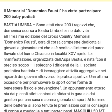
Il Memorial “Domenico Fausti” ha visto partecipare
200 baby podisti
BASTIA UMBRA – Sono stati circa 200 i ragazzi che,
domenica scorsa a Bastia Umbra hanno dato vita
all’11esima edizione del Cross Country Memorial
“Domenico Fausti”
, gara di corsa campestre dedicata ai
giovani e giovanissimi che si è svolta all’interno del parco
fluviale del fiume Chiascio in località XXV aprile. La
manifestazione, organizzata dall’Aspa Bastia, è nata “con il
preciso scopo – i spiegano i dirigenti della i . società
podistica bastiola – di incoraggiare attività aggregative nei
riguardi dei giovani attraverso la pratica sportiva. Una ottima
occasione per promuovere lo sport come forma di
benessere fisico e prevenzione”. Un appuntamento atteso
sia dai piccoli atleti ansiosi di sfidarsi in gara sia dai
genitori per una sana e serena giornata di sport. Al termine
delle batterie si sono tenute le premiazioni con la consegna
di coppe e medaglie a tutti partecipanti.
MASCHILI
50 MT