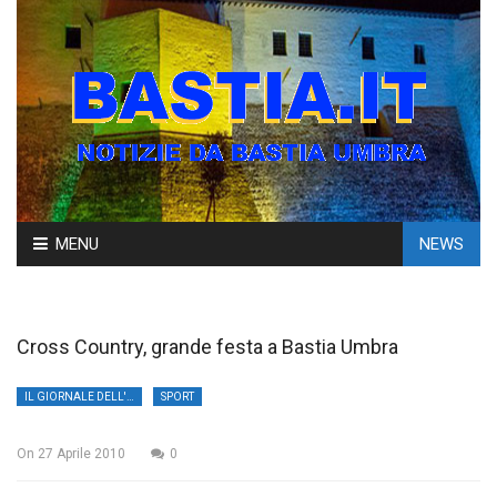
Skip
MENU
NEWS
to
content
Cross Country, grande festa a Bastia Umbra
IL GIORNALE DELL'UMBRIA
SPORT
On
27 Aprile 2010
0