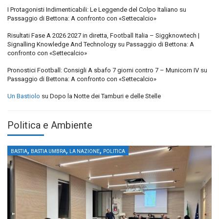
I Protagonisti Indimenticabili: Le Leggende del Colpo Italiano
su
Passaggio di Bettona: A confronto con «Settecalcio»
Risultati Fase A 2026 2027 in diretta, Football Italia – Siggknowtech |
Signalling Knowledge And Technology
su
Passaggio di Bettona: A
confronto con «Settecalcio»
Pronostici Football: Consigli A sbafo 7 giorni contro 7 – Municorn IV
su
Passaggio di Bettona: A confronto con «Settecalcio»
Un Bastiolo
su
Dopo la Notte dei Tamburi e delle Stelle
Politica e Ambiente
,
,
,
BASTIA
BASTIA UMBRA
LA NAZIONE
POLITICA