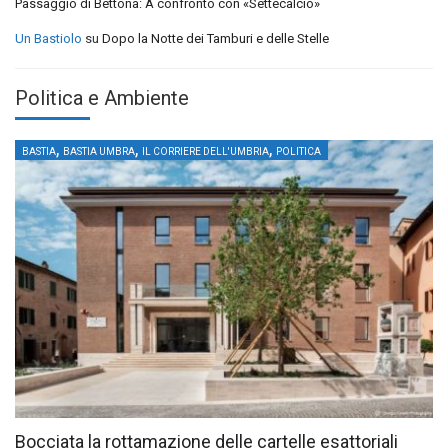
Passaggio di Bettona: A confronto con «Settecalcio»
Un Bastiolo
su
Dopo la Notte dei Tamburi e delle Stelle
Politica e Ambiente
,
,
,
BASTIA
BASTIA UMBRA
IL CORRIERE DELL'UMBRIA
POLITICA
Bocciata la rottamazione delle cartelle esattoriali