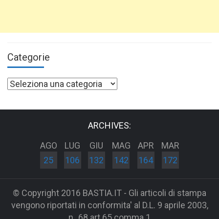
Categorie
Categorie
ARCHIVES:
AGO
LUG
GIU
MAG
APR
MAR
25
106
132
142
164
172
© Copyright 2016 BASTIA.IT - Gli articoli di stampa
vengono riportati in conformita' al D.L. 9 aprile 2003,
n_68 art 65 comma 1