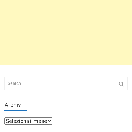
Search
for:
Archivi
Archivi