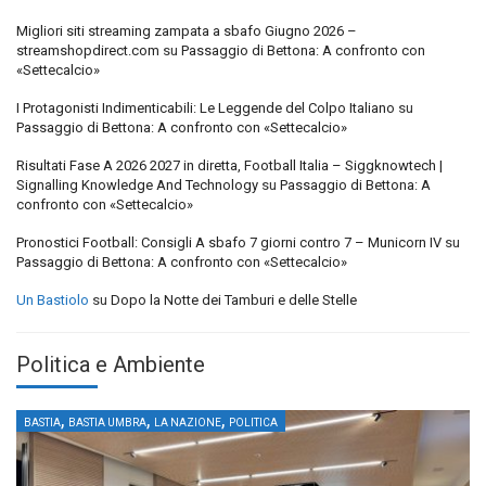
Migliori siti streaming zampata a sbafo Giugno 2026 –
streamshopdirect.com
su
Passaggio di Bettona: A confronto con
«Settecalcio»
I Protagonisti Indimenticabili: Le Leggende del Colpo Italiano
su
Passaggio di Bettona: A confronto con «Settecalcio»
Risultati Fase A 2026 2027 in diretta, Football Italia – Siggknowtech |
Signalling Knowledge And Technology
su
Passaggio di Bettona: A
confronto con «Settecalcio»
Pronostici Football: Consigli A sbafo 7 giorni contro 7 – Municorn IV
su
Passaggio di Bettona: A confronto con «Settecalcio»
Un Bastiolo
su
Dopo la Notte dei Tamburi e delle Stelle
Politica e Ambiente
,
,
,
BASTIA
BASTIA UMBRA
LA NAZIONE
POLITICA